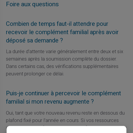
Foire aux questions
Combien de temps faut-il attendre pour
recevoir le complément familial après avoir
déposé sa demande ?
La durée d’attente varie généralement entre deux et six
semaines après la soumission complète du dossier.
Dans certains cas, des vérifications supplémentaires
peuvent prolonger ce délai.
Puis-je continuer à percevoir le complément
familial si mon revenu augmente ?
Oui, tant que votre nouveau revenu reste en dessous du
plafond fixé pour l'année en cours. Si vos ressources
dépassent ce plafond, vous devrez informer la
CAF
ou la