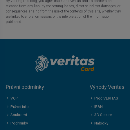
By visiting this blog, you agree that Carte Veritas and its partners are
released from any liability concerning losses, direct or indirect damages, or
consequences arising from the use of the contents of this site, whether they
are linked to errors, omissions or the interpretation of the information
published.
Právní podmínky
Výhody Veritas
VOP
Proč VERITAS
Právní info
IBAN
Soukromí
3D Secure
Podmínky
Nabídky