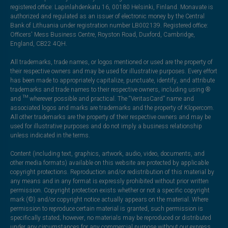
registered office: Lapinlahdenkatu 16, 00180 Helsinki, Finland. Monavate is
authorized and regulated as an issuer of electronic money by the Central
Bank of Lithuania under registration number LB002139. Registered office:
Officers' Mess Business Centre, Royston Road, Duxford, Cambridge,
England, CB22 4QH.
All trademarks, trade names, or logos mentioned or used are the property of
their respective owners and may be used for illustrative purposes. Every effort
has been made to appropriately capitalize, punctuate, identify, and attribute
trademarks and trade names to their respective owners, including using ®
and ™ wherever possible and practical. The “VeritasCard” name and
associated logos and marks are trademarks and the property of Klopercom.
All other trademarks are the property of their respective owners and may be
used for illustrative purposes and do not imply a business relationship
unless indicated in the terms.
Content (including text, graphics, artwork, audio, video, documents, and
other media formats) available on this website are protected by applicable
copyright protections. Reproduction and/or redistribution of this material by
any means and in any format is expressly prohibited without prior written
permission. Copyright protection exists whether or not a specific copyright
mark (©) and/or copyright notice actually appears on the material. Where
permission to reproduce certain material is granted, such permission is
specifically stated; however, no materials may be reproduced or distributed
under any circumstances for any commercial purpose without our express