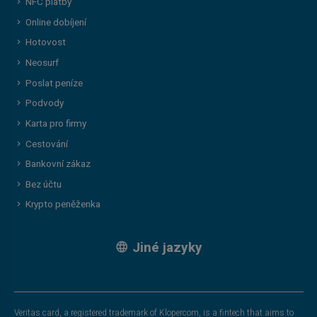
NFC platby
Online dobíjení
Hotovost
Neosurf
Poslat peníze
Podvody
Karta pro firmy
Cestování
Bankovní zákaz
Bez účtu
Krypto peněženka
Jiné jazyky
Veritas card, a registered trademark of Klopercom, is a fintech that aims to