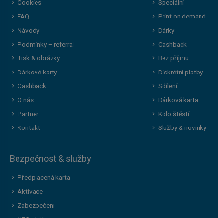
Cookies
Speciální
FAQ
Print on demand
Návody
Dárky
Podmínky – referral
Cashback
Tisk & obrázky
Bez příjmu
Dárkové karty
Diskrétní platby
Cashback
Sdílení
O nás
Dárková karta
Partner
Kolo štěstí
Kontakt
Služby & novinky
Bezpečnost & služby
Předplacená karta
Aktivace
Zabezpečení