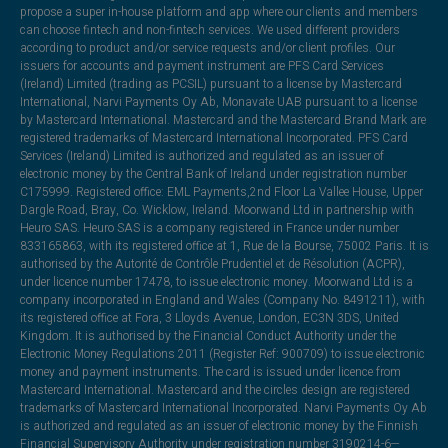
propose a super in-house platform and app where our clients and members
can choose fintech and non-fintech services. We used different providers
according to product and/or service requests and/or client profiles. Our
issuers for accounts and payment instrument are PFS Card Services
(Ireland) Limited (trading as PCSIL) pursuant to a license by Mastercard
International, Narvi Payments Oy Ab, Monavate UAB pursuant to a license
by Mastercard International. Mastercard and the Mastercard Brand Mark are
registered trademarks of Mastercard International Incorporated. PFS Card
Services (Ireland) Limited is authorized and regulated as an issuer of
electronic money by the Central Bank of Ireland under registration number
C175999. Registered office: EML Payments,2nd Floor La Vallee House, Upper
Dargle Road, Bray, Co. Wicklow, Ireland. Moorwand Ltd in partnership with
Heuro SAS. Heuro SAS is a company registered in France under number
833165863, with its registered office at 1, Rue de la Bourse, 75002 Paris. It is
authorised by the Autorité de Contrôle Prudentiel et de Résolution (ACPR),
under licence number 17478, to issue electronic money. Moorwand Ltd is a
company incorporated in England and Wales (Company No. 8491211), with
its registered office at Fora, 3 Lloyds Avenue, London, EC3N 3DS, United
Kingdom. It is authorised by the Financial Conduct Authority under the
Electronic Money Regulations 2011 (Register Ref: 900709) to issue electronic
money and payment instruments. The card is issued under licence from
Mastercard International. Mastercard and the circles design are registered
trademarks of Mastercard International Incorporated. Narvi Payments Oy Ab
is authorized and regulated as an issuer of electronic money by the Finnish
Financial Supervisory Authority under registration number 3190214-6—