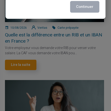
Continuer
10/08/2026
Veritas
Carte prépayée
Quelle est la différence entre un RIB et un IBAN
en France ?
Votre employeur vous demande votre RIB pour verser votre
salaire. La CAF vous demande votre IBAN pou...
Lire la suite