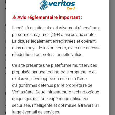
MSA,
et les aides pourront être révisées en
conséquence.
⚠️ Avis réglementaire important :
Quelles sont les options si ma situation évolue
L'accès à ce site est exclusivement réservé aux
?
personnes majeures (18+) ainsi qu'aux entités
juridiques légalement enregistrées et opérant
Si vous accueillez un enfant supplémentaire dans votre
dans un pays de la zone euro, avec une adresse
famille ou si un de vos enfants quitte le domicile, il est
résidentielle ou professionnelle valide.
essentiel d'en informer rapidement la
CAF
ou la
MSA.
Votre dossier devra être mis à jour pour refléter ces
Ce site présente une plateforme multiservices
changements et ajuster éventuellement le montant de
propulsée par une technologie propriétaire et
vos aides.
exclusive, développée en interne à l’aide
d’algorithmes détenus par le propriétaire de
En résumé, le
complément familial
représente une
VeritasCard. Cette infrastructure technologique
ressource précieuse pour de nombreuses familles en
unique garantit une expérience utilisateur
France. En répondant aux critères d'éligibilité
sécurisée, intelligente et optimisée à travers un
spécifiques tels que les conditions de revenus et le
large éventail de services.
nombre d'enfants à charge, les familles peuvent