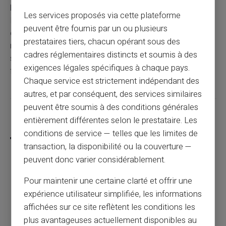
bénéficier d'une aide financière permettant de soutenir
Les services proposés via cette plateforme
leur niveau de vie. Comprendre les procédures et
peuvent être fournis par un ou plusieurs
exigences associées à cette prestation permet de
prestataires tiers, chacun opérant sous des
maximiser les chances de la recevoir et de profiter d’un
cadres réglementaires distincts et soumis à des
soutien bienvenu dans la gestion des finances
exigences légales spécifiques à chaque pays.
familiales.
Chaque service est strictement indépendant des
autres, et par conséquent, des services similaires
peuvent être soumis à des conditions générales
Partager cet article
entièrement différentes selon le prestataire. Les
conditions de service — telles que les limites de
transaction, la disponibilité ou la couverture —
peuvent donc varier considérablement.
Tout savoir sur les délais d’un virement
Pour maintenir une certaine clarté et offrir une
bancaire
expérience utilisateur simplifiée, les informations
affichées sur ce site reflètent les conditions les
plus avantageuses actuellement disponibles au
Article précédent