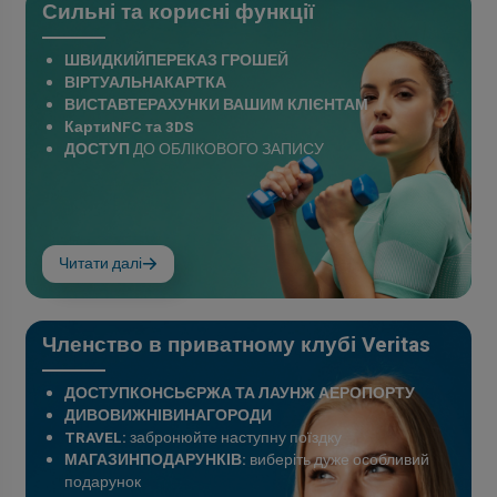
Сильні та корисні функції
ШВИДКИЙПЕРЕКАЗ ГРОШЕЙ
ВІРТУАЛЬНАКАРТКА
ВИСТАВТЕРАХУНКИ ВАШИМ КЛІЄНТАМ
КартиNFC та 3DS
ДОСТУП
ДО ОБЛІКОВОГО ЗАПИСУ
Читати далі
Членство в приватному клубі Veritas
ДОСТУПКОНСЬЄРЖА ТА ЛАУНЖ АЕРОПОРТУ
ДИВОВИЖНІВИНАГОРОДИ
TRAVEL:
забронюйте наступну поїздку
МАГАЗИНПОДАРУНКІВ:
виберіть дуже особливий
подарунок