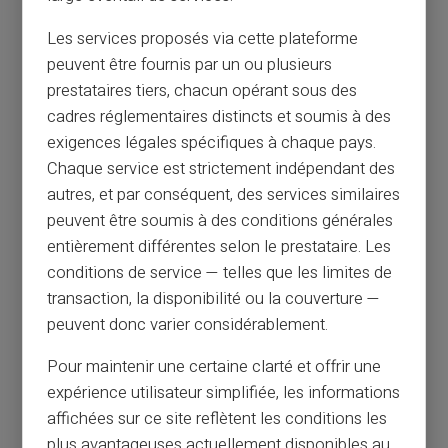
ПРИЄДНУЙТЕСЬ ДО НАС, ЩОБ ВІДКРИТИ ДЛЯ
СЕБЕ
Les services proposés via cette plateforme
peuvent être fournis par un ou plusieurs
prestataires tiers, chacun opérant sous des
Відкрийте свій рахунок
cadres réglementaires distincts et soumis à des
exigences légales spécifiques à chaque pays.
Chaque service est strictement indépendant des
autres, et par conséquent, des services similaires
peuvent être soumis à des conditions générales
entièrement différentes selon le prestataire. Les
conditions de service — telles que les limites de
transaction, la disponibilité ou la couverture —
peuvent donc varier considérablement.
Pour maintenir une certaine clarté et offrir une
expérience utilisateur simplifiée, les informations
affichées sur ce site reflètent les conditions les
plus avantageuses actuellement disponibles au