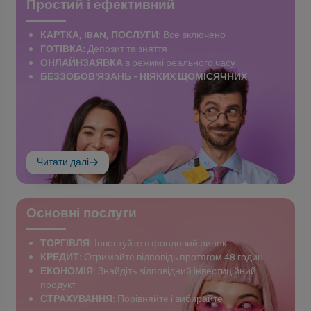
Простий і ефективний
КАРТКА, IBAN, ПОСЛУГИ:
Все включено
ГОТІВКА:
Депозит та зняття
ОНЛАЙНЗАЯВКА
в режимі реального часу
БЕЗЗОБОВ'ЯЗАНЬ - НІЯКИХ ЩОМІСЯЧНИХ
Читати далі
Основні послуги
ТОРГІВЛЯ:
Інвестуйте в фондовий ринок
КРЕДИТ:
Отримайте відповідь протягом 48 годин
ЕКОНОМІЯ:
Знайдіть відповідний інвестиційний
продукт
СТРАХУВАННЯ:
Порівняйте і вибирайте