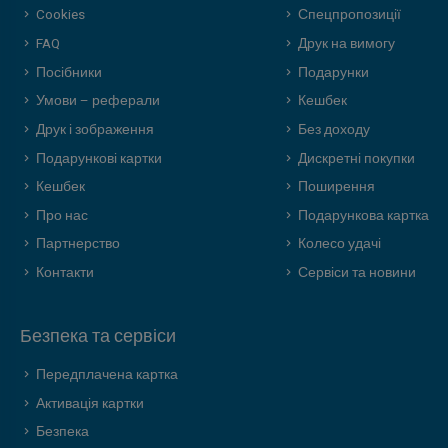
Cookies
Спецпропозиції
FAQ
Друк на вимогу
Посібники
Подарунки
Умови – реферали
Кешбек
Друк і зображення
Без доходу
Подарункові картки
Дискретні покупки
Кешбек
Поширення
Про нас
Подарункова картка
Партнерство
Колесо удачі
Контакти
Сервіси та новини
Безпека та сервіси
Передплачена картка
Активація картки
Безпека