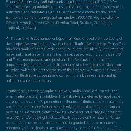
Financial Supervisory Authority under registration number 3190214-6—
registered office: Lapinlahdenkatu 16, 00180 Helsinki, Finland. Monavate is
authorized and regulated as an issuer of electronic money by the Central
Bank of Lithuania under registration number LB002139. Registered office:
Officers' Mess Business Centre, Royston Road, Duxford, Cambridge,
England, CB22 4QH.
All trademarks, trade names, or logos mentioned or used are the property of
their respective owners and may be used for illustrative purposes. Every effort
has been made to appropriately capitalize, punctuate, identify, and attribute
trademarks and trade names to their respective owners, including using ®
and ™ wherever possible and practical. The “VeritasCard” name and
associated logos and marks are trademarks and the property of Klopercom.
All other trademarks are the property of their respective owners and may be
used for illustrative purposes and do not imply a business relationship
unless indicated in the terms.
Content (including text, graphics, artwork, audio, video, documents, and
other media formats) available on this website are protected by applicable
copyright protections. Reproduction and/or redistribution of this material by
any means and in any format is expressly prohibited without prior written
permission. Copyright protection exists whether or not a specific copyright
mark (©) and/or copyright notice actually appears on the material. Where
permission to reproduce certain material is granted, such permission is
specifically stated; however, no materials may be reproduced or distributed