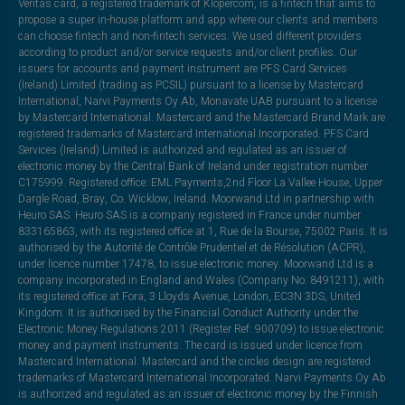
Veritas card, a registered trademark of Klopercom, is a fintech that aims to
propose a super in-house platform and app where our clients and members
can choose fintech and non-fintech services. We used different providers
according to product and/or service requests and/or client profiles. Our
issuers for accounts and payment instrument are PFS Card Services
(Ireland) Limited (trading as PCSIL) pursuant to a license by Mastercard
International, Narvi Payments Oy Ab, Monavate UAB pursuant to a license
by Mastercard International. Mastercard and the Mastercard Brand Mark are
registered trademarks of Mastercard International Incorporated. PFS Card
Services (Ireland) Limited is authorized and regulated as an issuer of
electronic money by the Central Bank of Ireland under registration number
C175999. Registered office: EML Payments,2nd Floor La Vallee House, Upper
Dargle Road, Bray, Co. Wicklow, Ireland. Moorwand Ltd in partnership with
Heuro SAS. Heuro SAS is a company registered in France under number
833165863, with its registered office at 1, Rue de la Bourse, 75002 Paris. It is
authorised by the Autorité de Contrôle Prudentiel et de Résolution (ACPR),
under licence number 17478, to issue electronic money. Moorwand Ltd is a
company incorporated in England and Wales (Company No. 8491211), with
its registered office at Fora, 3 Lloyds Avenue, London, EC3N 3DS, United
Kingdom. It is authorised by the Financial Conduct Authority under the
Electronic Money Regulations 2011 (Register Ref: 900709) to issue electronic
money and payment instruments. The card is issued under licence from
Mastercard International. Mastercard and the circles design are registered
trademarks of Mastercard International Incorporated. Narvi Payments Oy Ab
is authorized and regulated as an issuer of electronic money by the Finnish