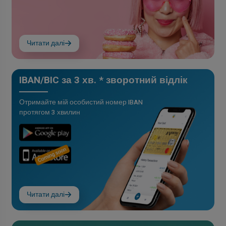
Читати далі
IBAN/BIC за 3 хв. * зворотний відлік
Отримайте мій особистий номер IBAN
протягом 3 хвилин
Читати далі