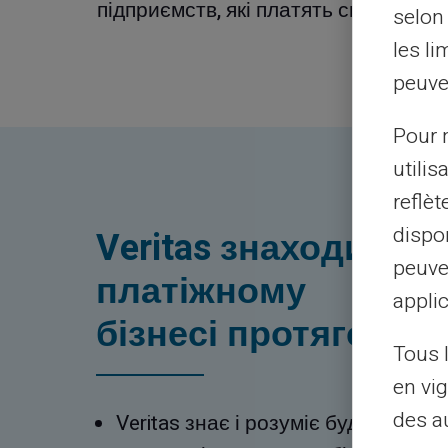
підприємств, які платять спонсори.
selon 
les li
peuve
Pour m
utilis
reflè
dispon
Veritas знаходиться
peuve
платіжному
applic
бізнесі протягом де
Tous 
en vig
des a
Veritas знає і розуміє будь-яку бі