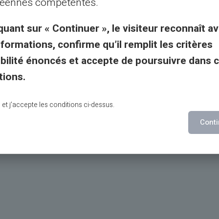
éennes compétentes.
лі творців та
опомогою інтернет-
quant sur « Continuer », le visiteur reconnaît av
торінку соціальної
nformations, confirme qu’il remplit les critères
аші показники та
gibilité énoncés et accepte de poursuivre dans 
тім запропонувати
tions.
 платіжне рішення.
е клуб, повноцінне
lu et j’accepte les conditions ci-dessus.
 та якісне, яке
Conti