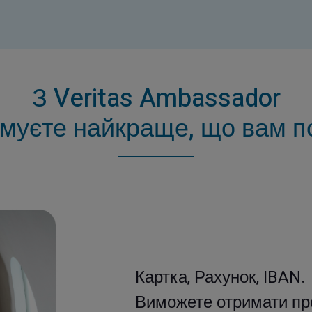
З Veritas Ambassador
имуєте найкраще, що вам по
вже
Картка, Рахунок, IBAN.
трібен
Виможете отримати пров