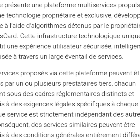
te présente une plateforme multiservices propul
ne technologie propriétaire et exclusive, dévelop
e à l’aide d’algorithmes détenus par le propriétai
asCard. Cette infrastructure technologique uniqu
it une expérience utilisateur sécurisée, intelligen
sée à travers un large éventail de services.
Успішний бізнес
ervices proposés via cette plateforme peuvent êt
s par un ou plusieurs prestataires tiers, chacun
Сьогодні кожен може вести
nt sous des cadres réglementaires distincts et
багатомільйонний бізнес через
s à des exigences légales spécifiques à chaque 
соціальні медіа в Instagram,
e service est strictement indépendant des autre
YouTube, Tiktok, не провівши одного
onséquent, des services similaires peuvent être
дня в престижній бізнес-школі.
s à des conditions générales entièrement différ