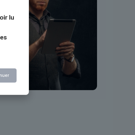
oir lu
ces
nuer