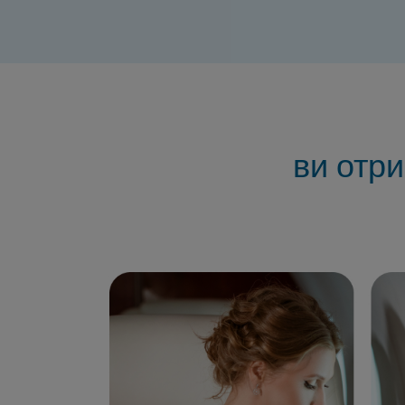
ви отр
Клієнти обрали нас тому, що ми Veritas 
десятиліття, тому що нашим клієнтам по