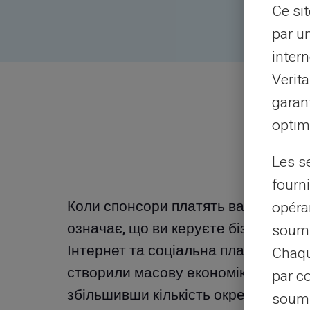
Ce si
par u
intern
Verit
garant
optimi
Les s
fourni
й
Коли спонсори платять вам, це
opéra
ти
означає, що ви керуєте бізнесом.
soumi
також
Інтернет та соціальна платформа
Chaqu
му що
створили масову економіку,
par c
збільшивши кількість окремих
soumi