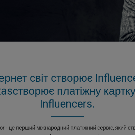
ернет світ створює Influenc
tasстворює платіжну картк
Influencers.
or - це перший міжнародний платіжний сервіс, який ст