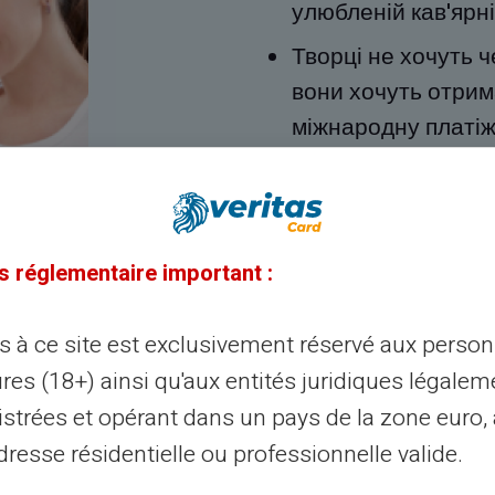
улюбленій кав'ярні
Творці не хочуть 
вони хочуть отрим
міжнародну платіж
Творцям потрібен 
приходить з Інтерн
інтернет-бізнес.
s réglementaire important :
Творці не повинні
картки, вони хочут
ès à ce site est exclusivement réservé aux perso
res (18+) ainsi qu'aux entités juridiques légalem
istrées et opérant dans un pays de la zone euro,
Підпишіться зараз
resse résidentielle ou professionnelle valide.