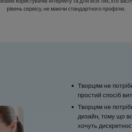
вових користувачів Інтернету та для всіх тих, хто зас
рівень сервісу, не маючи стандартного профілю.
Творцям не потрібе
простий спосіб вит
Творцям не потрібн
дизайн, тому що во
хочуть дискретност