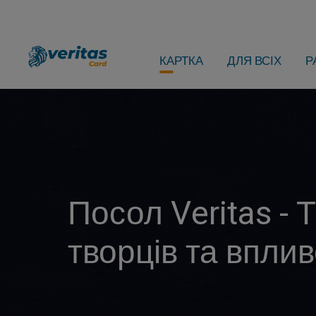
КАРТКА
ДЛЯ ВСІХ
Р
Посол Veritas - 
творців та впли