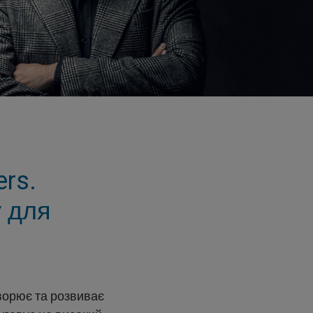
ers.
у для
ворює та розвиває