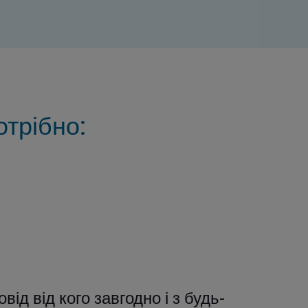
трібно:
Ви м
ід від кого завгодно і з будь-
зава