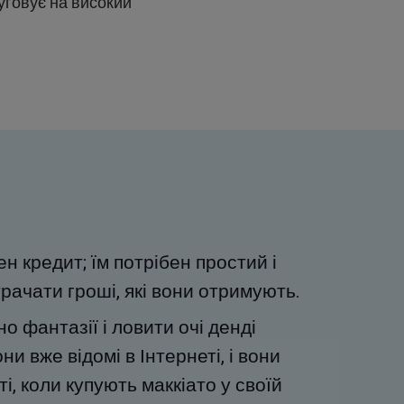
луговує на високий
н кредит; їм потрібен простий і
рачати гроші, які вони отримують.
о фантазії і ловити очі денді
ни вже відомі в Інтернеті, і вони
і, коли купують маккіато у своїй