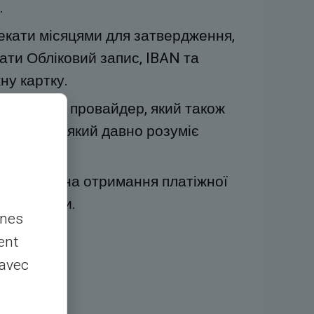
.
чекати місяцями для затвердження,
ати Обліковий запис, IBAN та
ну картку.
картковий провайдер, який також
ету Світ і який давно розуміє
 впливати на отримання платіжної
ь вирішити.
nnes
ent
 avec