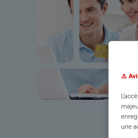
⚠️ Avi
L'acc
majeu
enreg
une ad