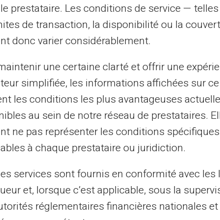
le prestataire. Les conditions de service — telle
mites de transaction, la disponibilité ou la couve
nt donc varier considérablement.
aintenir une certaine clarté et offrir une expéri
ateur simplifiée, les informations affichées sur ce
tent les conditions les plus avantageuses actuel
ibles au sein de notre réseau de prestataires. El
 в
nt ne pas représenter les conditions spécifiques
ables à chaque prestataire ou juridiction.
сятиліття.
les services sont fournis en conformité avec les 
ueur et, lorsque c’est applicable, sous la supervi
utorités réglementaires financières nationales et
знес-модель в