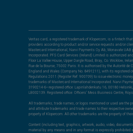
Veritas card, a registered trademark of Klopercom, is a fintech t
providers according to product and/or service requests and/or clie
Mastercard International, Narvi Payments Oy Ab, Monavate UAB pu
Incorporated. PFS Card Services (Ireland) Limited is authorized a
Floor La Vallee House, Upper Dargle Road, Bray, Co. Wicklow, Irel
Rue de la Bourse, 75002 Paris. It is authorised by the Autorité de
England and Wales (Company No. 8491211), with its registered off
Regulations 2011 (Register Ref: 900709) to issue electronic money
trademarks of Mastercard International Incorporated. Narvi Paymen
3190214-6—registered office: Lapinlahdenkatu 16, 00180 Helsinki, 
LB002139. Registered office: Officers' Mess Business Centre, Ro
All trademarks, trade names, or logos mentioned or used are the pro
and attribute trademarks and trade names to their respective ow
property of Klopercom. All other trademarks are the property of the
Content (including text, graphics, artwork, audio, video, documents
material by any means and in any format is expressly prohibited wi