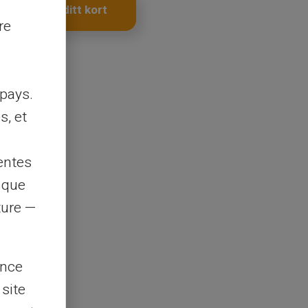
Skaffa ditt kort
re
pays.
s, et
entes
s que
rture —
ence
 site