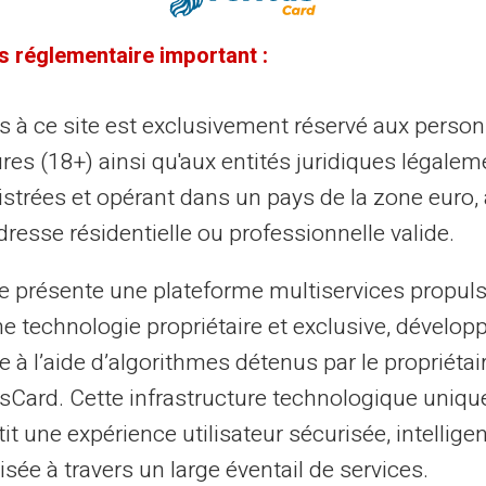
20/07/2026
Veritas
Carte prépayée
s réglementaire important :
mment Veritas assure la discrétion
 vos transferts d'argent
ès à ce site est exclusivement réservé aux perso
res (18+) ainsi qu'aux entités juridiques légalem
itas propose un compte de paiement séparé du compte
rant principal, avec un IBAN nominatif dédié. Cette
istrées et opérant dans un pays de la zone euro,
hitecture permet un cloisonnement...
resse résidentielle ou professionnelle valide.
te présente une plateforme multiservices propul
13/07/2026
Veritas
Carte prépayée
ne technologie propriétaire et exclusive, dévelop
e à l’aide d’algorithmes détenus par le propriétai
iement mobile en déplacement :
asCard. Cette infrastructure technologique uniqu
timiser ses paiements avec la carte
it une expérience utilisateur sécurisée, intelligen
ritas
sée à travers un large éventail de services.