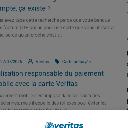
mpte, ça existe ?
s avez tapé cette recherche parce que votre banque
s facture 50 € par an pour une carte que vous utilisez à
e, parce qu'un proche s'est v...
27/07/2026
Veritas
Carte prépayée
ilisation responsable du paiement
bile avec la carte Veritas
paiement mobile s'est imposé dans les habitudes
tidiennes, mais il appelle des réflexes pour éviter les
ves budgétaires et les fraudes. C...