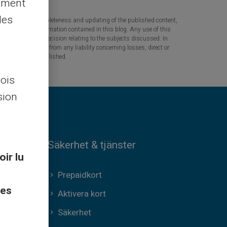
lement
les
 the accuracy, completeness and updating of the published content,
 based on the information contained in this blog. Any use of this
tant question or decision relating to the subjects discussed. In
tners are released from any liability concerning losses, direct or
the information published.
lois
sion
Säkerhet & tjänster
oir lu
Prepaidkort
ces
Aktivera kort
Säkerhet