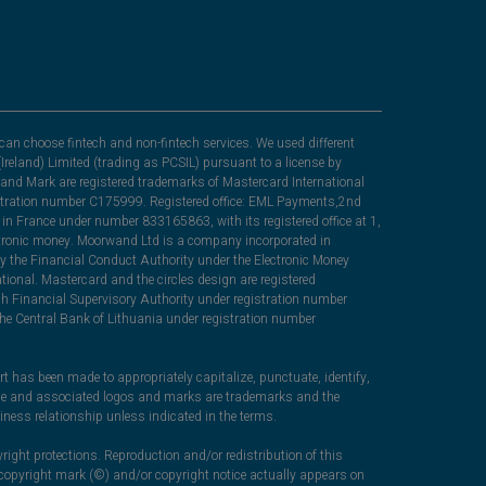
can choose fintech and non-fintech services. We used different
Ireland) Limited (trading as PCSIL) pursuant to a license by
nd Mark are registered trademarks of Mastercard International
egistration number C175999. Registered office: EML Payments,2nd
in France under number 833165863, with its registered office at 1,
lectronic money. Moorwand Ltd is a company incorporated in
y the Financial Conduct Authority under the Electronic Money
ional. Mastercard and the circles design are registered
sh Financial Supervisory Authority under registration number
he Central Bank of Lithuania under registration number
rt has been made to appropriately capitalize, punctuate, identify,
ame and associated logos and marks are trademarks and the
iness relationship unless indicated in the terms.
right protections. Reproduction and/or redistribution of this
c copyright mark (©) and/or copyright notice actually appears on