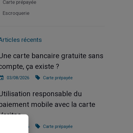
Carte prépayée
Escroquerie
Articles récents
Une carte bancaire gratuite sans
compte, ça existe ?
03/08/2026
Carte prépayée
Utilisation responsable du
paiement mobile avec la carte
Veritas
27/07/2026
Carte prépayée