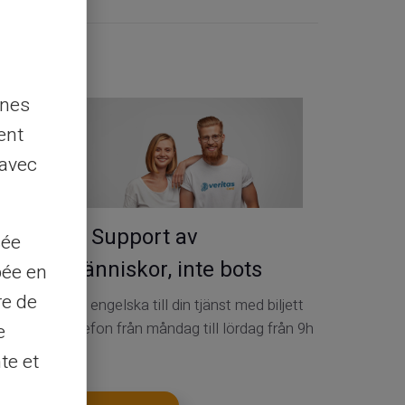
Kontakt
nnes
ent
 avec
Service & Support av
sée
riktiga människor, inte bots
pée en
re de
Kundtjänst på engelska till din tjänst med biljett
24/24, per telefon från måndag till lördag från 9h
e
till 18.30
te et