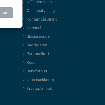
NFC-betalning
Onlinepåfyllning
nuer
Kontantpåfyllning
Neosurf
Skicka pengar
Bedrägerier
Personalkort
Resor
Bankförbud
Utan bankkonto
Kryptoplånbok