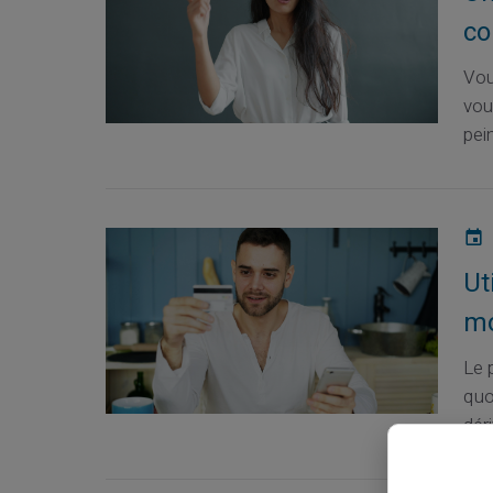
co
Vou
vou
pein
Ut
mo
Le 
quo
déri