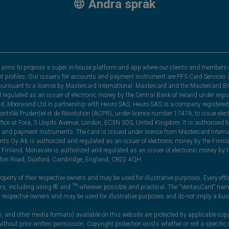
Andra språk
hat aims to propose a super in-house platform and app where our clients and members 
nt profiles. Our issuers for accounts and payment instrument are PFS Card Services (
rsuant to a license by Mastercard International. Mastercard and the Mastercard Bra
nd regulated as an issuer of electronic money by the Central Bank of Ireland under r
and. Moorwand Ltd in partnership with Heuro SAS. Heuro SAS is a company registered 
 Contrôle Prudentiel et de Résolution (ACPR), under licence number 17478, to issue e
ice at Fora, 3 Lloyds Avenue, London, EC3N 3DS, United Kingdom. It is authorised b
 and payment instruments. The card is issued under licence from Mastercard Internat
ts Oy Ab is authorized and regulated as an issuer of electronic money by the Finni
Finland. Monavate is authorized and regulated as an issuer of electronic money by t
yston Road, Duxford, Cambridge, England, CB22 4QH.
perty of their respective owners and may be used for illustrative purposes. Every effo
ners, including using ® and ™ wherever possible and practical. The “VeritasCard” n
ir respective owners and may be used for illustrative purposes and do not imply a bus
, and other media formats) available on this website are protected by applicable copy
thout prior written permission. Copyright protection exists whether or not a specifi