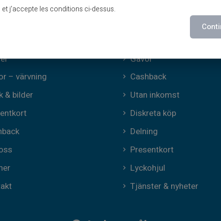
ndarvillkor
Erbjudanden
lu et j’accepte les conditions ci-dessus.
kies
Specialerbjudanden
Conti
Print on demand
er
Gåvor
kor – värvning
Cashback
k & bilder
Utan inkomst
entkort
Diskreta köp
hback
Delning
oss
Presentkort
ner
Lyckohjul
akt
Tjänster & nyheter