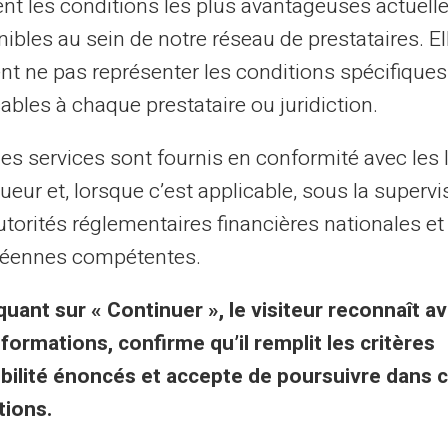
tent les conditions les plus avantageuses actuel
ibles au sein de notre réseau de prestataires. El
al purposes only and has no contractual or legal value. Although we strive to ensure
 the authors of the articles cannot be held responsible for decisions or actions taken
nt ne pas représenter les conditions spécifiques
lity. We encourage you to consult a qualified professional or an expert for any impor
updated without notice. By visiting this blog, you agree that Carte Veritas and its par
ables à chaque prestataire ou juridiction.
ts of this site, whether they are linked to errors, omissions or the interpretation of 
les services sont fournis en conformité avec les 
ueur et, lorsque c’est applicable, sous la supervi
utorités réglementaires financières nationales et
éennes compétentes.
k & villkor
Veritas fördelar
quant sur « Continuer », le visiteur reconnaît av
nformations, confirme qu’il remplit les critères
änna villkor
Varför VERITAS
gibilité énoncés et accepte de poursuivre dans 
disk info
IBAN & RIB
tions.
gritet
3D Secure