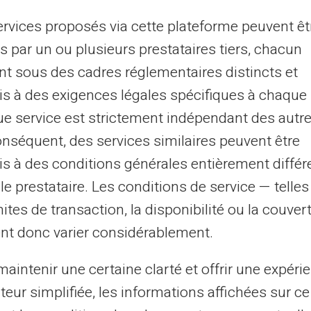
ager implique de jongler avec plusieurs moyens de
ement, des devises variables et des frais parfois
ervices proposés via cette plateforme peuvent êt
ques. La carte prépayée Veritas répond...
s par un ou plusieurs prestataires tiers, chacun
nt sous des cadres réglementaires distincts et
s à des exigences légales spécifiques à chaque 
06/07/2026
Veritas
Carte prépayée
e service est strictement indépendant des autre
rte Veritas et jeu en ligne agréé ANJ
onséquent, des services similaires peuvent être
gérer son budget de joueur
s à des conditions générales entièrement différ
le prestataire. Les conditions de service — telle
jeu en ligne légal en France répond à un cadre strict,
ervisé par l'Autorité Nationale des Jeux. Pour le joueur
mites de transaction, la disponibilité ou la couve
asionnel, structurer son b...
nt donc varier considérablement.
aintenir une certaine clarté et offrir une expéri
7
8
9
10
...
31
32
›
ateur simplifiée, les informations affichées sur ce