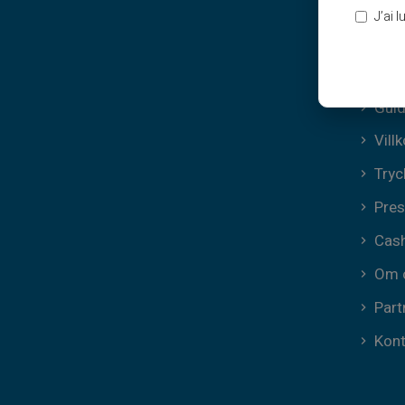
Anvä
J’ai 
Coo
FAQ
Guid
Vill
Tryc
Pres
Cas
Om 
Part
Kont