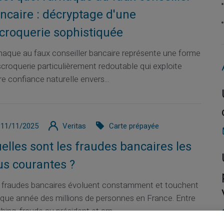
ncaire : décryptage d'une
croquerie sophistiquée
rnaque au faux conseiller bancaire représente une forme
scroquerie particulièrement redoutable qui exploite
re confiance naturelle envers...
11/11/2025
Veritas
Carte prépayée
elles sont les fraudes bancaires les
us courantes ?
 fraudes bancaires évoluent constamment et touchent
que année des millions de personnes en France. Entre
hing, fraude au président et arn...