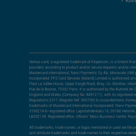
Kont
Veritas card, a registered trademark of Klopercom, is a fintech t
providers according to product and/or service requests and/or clie
Mastercard International, Narvi Payments Oy Ab, Monavate UAB pu
Incorporated. PFS Card Services (Ireland) Limited is authorized a
Floor La Vallee House, Upper Dargle Road, Bray, Co. Wicklow, Irel
Rue de la Bourse, 75002 Paris. It is authorised by the Autorité de
England and Wales (Company No. 8491211), with its registered off
Regulations 2011 (Register Ref: 900709) to issue electronic money
trademarks of Mastercard International Incorporated. Narvi Paymen
3190214-6—registered office: Lapinlahdenkatu 16, 00180 Helsinki, 
LB002139. Registered office: Officers' Mess Business Centre, Ro
All trademarks, trade names, or logos mentioned or used are the pro
and attribute trademarks and trade names to their respective ow