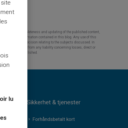
 site
lement
les
 the accuracy, completeness and updating of the published content,
 based on the information contained in this blog. Any use of this
tant question or decision relating to the subjects discussed. In
tners are released from any liability concerning losses, direct or
the information published.
lois
sion
oir lu
Sikkerhet & tjenester
ces
Forhåndsbetalt kort