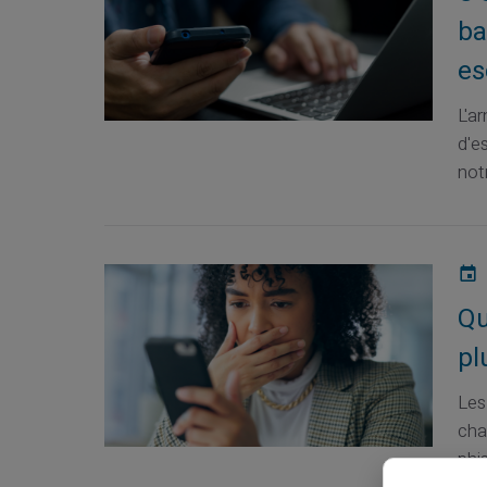
ba
es
L'a
d'e
not
Qu
pl
Les
cha
phis