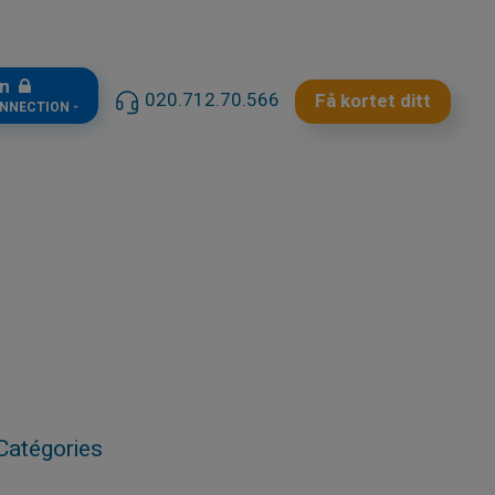
in
020.712.70.566
Få kortet ditt
ONNECTION -
Catégories