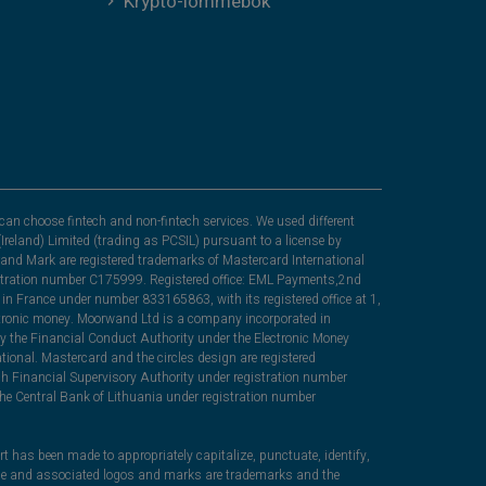
Krypto-lommebok
can choose fintech and non-fintech services. We used different
Ireland) Limited (trading as PCSIL) pursuant to a license by
nd Mark are registered trademarks of Mastercard International
egistration number C175999. Registered office: EML Payments,2nd
in France under number 833165863, with its registered office at 1,
lectronic money. Moorwand Ltd is a company incorporated in
y the Financial Conduct Authority under the Electronic Money
ional. Mastercard and the circles design are registered
sh Financial Supervisory Authority under registration number
he Central Bank of Lithuania under registration number
rt has been made to appropriately capitalize, punctuate, identify,
ame and associated logos and marks are trademarks and the