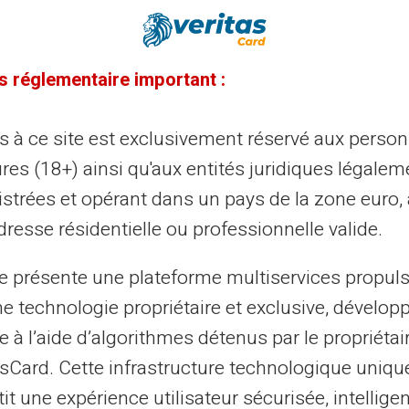
04/11/2025
Veritas
Carte prépayée
s réglementaire important :
mment savoir si c'est une arnaque
ncaire : guide complet pour protéger
ès à ce site est exclusivement réservé aux perso
s finances
res (18+) ainsi qu'aux entités juridiques légalem
istrées et opérant dans un pays de la zone euro,
 arnaques bancaires touchent des millions de Français
resse résidentielle ou professionnelle valide.
que année, avec des méthodes toujours plus
histiquées et trompeuses. Entre phishing,...
te présente une plateforme multiservices propul
ne technologie propriétaire et exclusive, dévelop
e à l’aide d’algorithmes détenus par le propriétai
28/10/2025
Veritas
Carte prépayée
asCard. Cette infrastructure technologique uniqu
location de rentrée scolaire 2025 :
it une expérience utilisateur sécurisée, intelligen
ut savoir sur cette aide financière