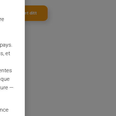
Få kortet ditt
re
pays.
s, et
entes
s que
rture —
ence