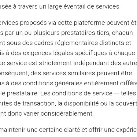
sée à travers un large éventail de services.
dispensable
ervices proposés via cette plateforme peuvent êt
llocation de rentrée scolaire 2025 représente un soutien
ancier déterminant pour plus de 3 millions de familles
s par un ou plusieurs prestataires tiers, chacun
çaises. Cette aide versée...
nt sous des cadres réglementaires distincts et
s à des exigences légales spécifiques à chaque 
e service est strictement indépendant des autre
21/10/2025
Veritas
Carte prépayée
onséquent, des services similaires peuvent être
mment éviter les agios : 7 stratégies
s à des conditions générales entièrement différ
ficaces
le prestataire. Les conditions de service — telle
mites de transaction, la disponibilité ou la couve
 agios représentent les frais bancaires prélevés lors d'un
ouvert. Ces intérêts débiteurs peuvent atteindre 21,04%
nt donc varier considérablement.
 an selon la Banque de...
aintenir une certaine clarté et offrir une expéri