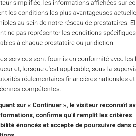
ateur simplifiée, les informations affichées sur ce
8
9
10
11
...
31
32
›
tent les conditions les plus avantageuses actuel
ibles au sein de notre réseau de prestataires. El
nt ne pas représenter les conditions spécifiques
al purposes only and has no contractual or legal value. Although we strive to ensure
 the authors of the articles cannot be held responsible for decisions or actions taken
ables à chaque prestataire ou juridiction.
lity. We encourage you to consult a qualified professional or an expert for any impor
updated without notice. By visiting this blog, you agree that Carte Veritas and its par
ts of this site, whether they are linked to errors, omissions or the interpretation of 
les services sont fournis en conformité avec les 
ueur et, lorsque c’est applicable, sous la supervi
utorités réglementaires financières nationales et
éennes compétentes.
quant sur « Continuer », le visiteur reconnaît av
sk & vilkår
Veritas-fordeler
nformations, confirme qu’il remplit les critères
gibilité énoncés et accepte de poursuivre dans 
relle vilkår
Hvorfor VERITAS
tions.