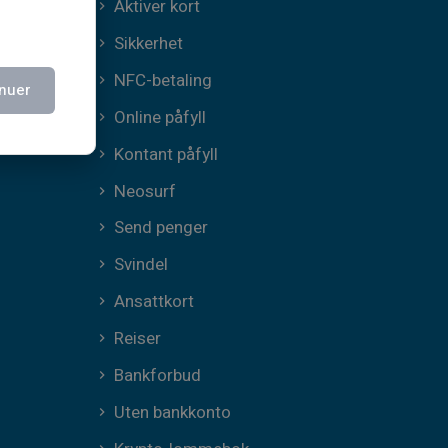
Aktiver kort
Sikkerhet
NFC-betaling
nuer
Online påfyll
Kontant påfyll
Neosurf
Send penger
Svindel
Ansattkort
Reiser
Bankforbud
Uten bankkonto