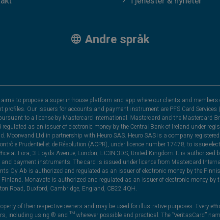
akt
Tjenester & nyheter
Andre språk
hat aims to propose a super in-house platform and app where our clients and members 
nt profiles. Our issuers for accounts and payment instrument are PFS Card Services (
rsuant to a license by Mastercard International. Mastercard and the Mastercard Bra
nd regulated as an issuer of electronic money by the Central Bank of Ireland under r
and. Moorwand Ltd in partnership with Heuro SAS. Heuro SAS is a company registered 
 Contrôle Prudentiel et de Résolution (ACPR), under licence number 17478, to issue e
ice at Fora, 3 Lloyds Avenue, London, EC3N 3DS, United Kingdom. It is authorised b
 and payment instruments. The card is issued under licence from Mastercard Internat
ts Oy Ab is authorized and regulated as an issuer of electronic money by the Finni
Finland. Monavate is authorized and regulated as an issuer of electronic money by t
yston Road, Duxford, Cambridge, England, CB22 4QH.
perty of their respective owners and may be used for illustrative purposes. Every effo
ners, including using ® and ™ wherever possible and practical. The “VeritasCard” n