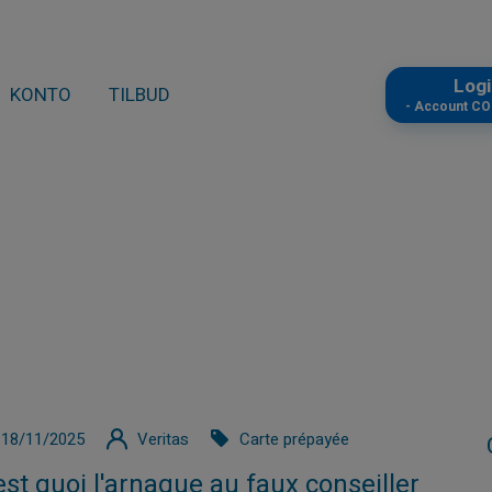
Log
KONTO
TILBUD
- Account C
18/11/2025
Veritas
Carte prépayée
est quoi l'arnaque au faux conseiller