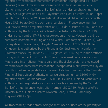
registered trademarks of Mastercard International Incorporated. PFS Card
Services (Ireland) Limited is authorized and regulated as an issuer of
electronic money by the Central Bank of Ireland under registration number
C175999. Registered office: EML Payments,2nd Floor La Vallee House, Upper
Dargle Road, Bray, Co. Wicklow, Ireland. Moorwand Ltd in partnership with
Heuro SAS. Heuro SAS is a company registered in France under number
833165863, with its registered office at 1, Rue de la Bourse, 75002 Paris. It is
authorised by the Autorité de Contrôle Prudentiel et de Résolution (ACPR),
under licence number 17478, to issue electronic money. Moorwand Ltd is a
company incorporated in England and Wales (Company No. 8491211), with
its registered office at Fora, 3 Lloyds Avenue, London, EC3N 3DS, United
Kingdom. It is authorised by the Financial Conduct Authority under the
Electronic Money Regulations 2011 (Register Ref: 900709) to issue electronic
money and payment instruments. The card is issued under licence from
Mastercard International. Mastercard and the circles design are registered
trademarks of Mastercard International Incorporated. Narvi Payments Oy Ab
is authorized and regulated as an issuer of electronic money by the Finnish
Financial Supervisory Authority under registration number 3190214-6—
registered office: Lapinlahdenkatu 16, 00180 Helsinki, Finland. Monavate is
authorized and regulated as an issuer of electronic money by the Central
Bank of Lithuania under registration number LB002139. Registered office:
Officers' Mess Business Centre, Royston Road, Duxford, Cambridge,
England, CB22 4QH.
All trademarks, trade names, or logos mentioned or used are the property of