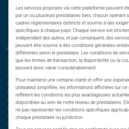
Les services proposés via cette plateforme peuvent êtr
par un ou plusieurs prestataires tiers, chacun opérant
cadres réglementaires distincts et soumis à des exige
spécifiques à chaque pays. Chaque service est stricte
indépendant des autres, et par conséquent, des service
peuvent être soumis à des conditions générales entiè
Juridisk & vilkår
Veritas-fordeler
différentes selon le prestataire. Les conditions de serv
Generelle vilkår
Hvorfor VERITAS
que les limites de transaction, la disponibilité ou la c
Juridisk info
IBAN & RIB
peuvent donc varier considérablement.
Personvern
3D Secure
Pour maintenir une certaine clarté et offrir une expéri
Bruksvilkår
Tilbud
utilisateur simplifiée, les informations affichées sur ce 
Informasjonskapsler
Spesialtilbud
reflètent les conditions les plus avantageuses actuell
FAQ
Print on demand
disponibles au sein de notre réseau de prestataires. El
Guider
Gaver
ne pas représenter les conditions spécifiques applicab
Vilkår – verving
Cashback
chaque prestataire ou juridiction.
Trykk & bilder
Uten inntekt