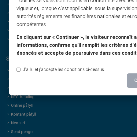
Tous les services sont fournis en conformité avec les 
Gavekort
Diskrete kjøp
vigueur et, lorsque c’est applicable, sous la supervisio
Cashback
Deling
autorités réglementaires financières nationales et eu
Om oss
Merke-gavekort
compétentes.
Partner
Lykkehjulet
En cliquant sur « Continuer », le visiteur reconnaît a
Kontakt
Tjenester & nyheter
informations, confirme qu’il remplit les critères d’él
énoncés et accepte de poursuivre dans ces condit
Sikkerhet & tjenester
J’ai lu et j’accepte les conditions ci-dessus.
Forhåndsbetalt kort
Aktiver kort
C
Sikkerhet
NFC-betaling
Online påfyll
Kontant påfyll
Neosurf
Send penger