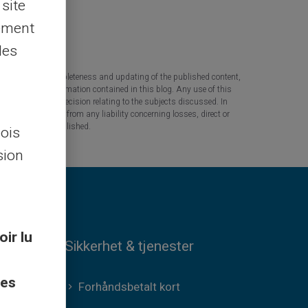
 site
lement
les
 the accuracy, completeness and updating of the published content,
 based on the information contained in this blog. Any use of this
tant question or decision relating to the subjects discussed. In
tners are released from any liability concerning losses, direct or
the information published.
lois
sion
oir lu
Sikkerhet & tjenester
ces
Forhåndsbetalt kort