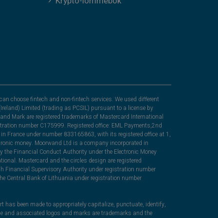
Krypto-lommebok
can choose fintech and non-fintech services. We used different
Ireland) Limited (trading as PCSIL) pursuant to a license by
nd Mark are registered trademarks of Mastercard International
egistration number C175999. Registered office: EML Payments,2nd
in France under number 833165863, with its registered office at 1,
lectronic money. Moorwand Ltd is a company incorporated in
y the Financial Conduct Authority under the Electronic Money
ional. Mastercard and the circles design are registered
sh Financial Supervisory Authority under registration number
he Central Bank of Lithuania under registration number
rt has been made to appropriately capitalize, punctuate, identify,
ame and associated logos and marks are trademarks and the