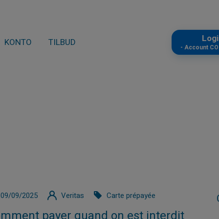
Log
KONTO
TILBUD
- Account C
09/09/2025
Veritas
Carte prépayée
mment payer quand on est interdit