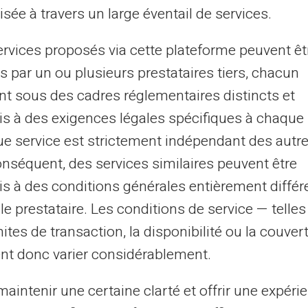
sée à travers un large éventail de services.
c l'essor des technologies de paiement mobile et les
ovations continues dans le secteur bancaire, la question
ervices proposés via cette plateforme peuvent êt
a sûreté des transactions s...
s par un ou plusieurs prestataires tiers, chacun
nt sous des cadres réglementaires distincts et
s à des exigences légales spécifiques à chaque 
07/07/2025
Veritas
Carte prépayée
e service est strictement indépendant des autre
iement en ligne : les cartes sans lien
onséquent, des services similaires peuvent être
ec votre compte courant sont-elles
s à des conditions générales entièrement différ
us sûres ?
le prestataire. Les conditions de service — telle
mites de transaction, la disponibilité ou la couve
c l'essor des technologies digitales, la question de la
urité des paiements en ligne est devenue
nt donc varier considérablement.
ontournable pour les consommateurs et les...
aintenir une certaine clarté et offrir une expéri