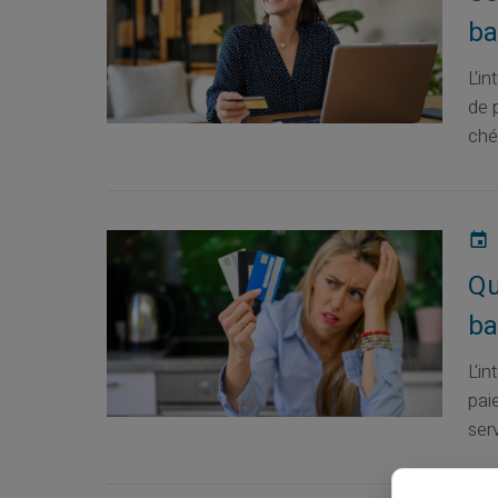
ba
L'i
de 
ché
Qu
ba
L'in
pai
serv