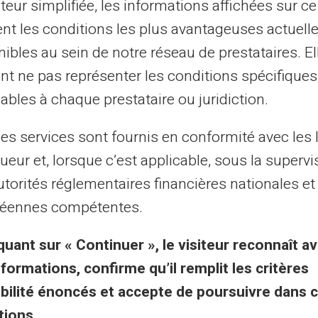
ateur simplifiée, les informations affichées sur ce
10
11
12
13
...
31
32
›
tent les conditions les plus avantageuses actuel
ibles au sein de notre réseau de prestataires. El
nt ne pas représenter les conditions spécifiques
al purposes only and has no contractual or legal value. Although we strive to ensure
 the authors of the articles cannot be held responsible for decisions or actions taken
ables à chaque prestataire ou juridiction.
lity. We encourage you to consult a qualified professional or an expert for any impor
updated without notice. By visiting this blog, you agree that Carte Veritas and its par
ts of this site, whether they are linked to errors, omissions or the interpretation of 
les services sont fournis en conformité avec les 
ueur et, lorsque c’est applicable, sous la supervi
utorités réglementaires financières nationales et
éennes compétentes.
quant sur « Continuer », le visiteur reconnaît av
sk & vilkår
Veritas-fordeler
nformations, confirme qu’il remplit les critères
gibilité énoncés et accepte de poursuivre dans 
relle vilkår
Hvorfor VERITAS
tions.