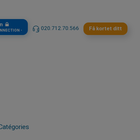
in
020.712.70.566
Få kortet ditt
ONNECTION -
Catégories