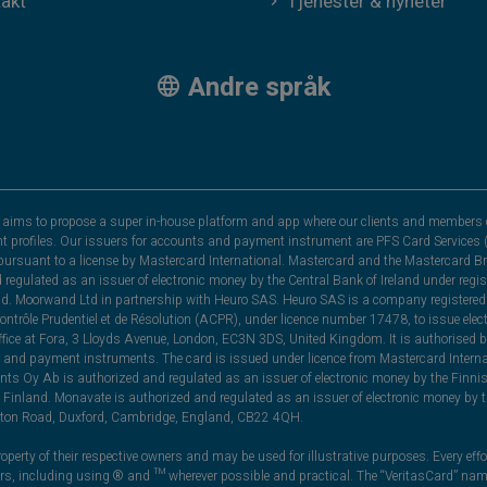
akt
Tjenester & nyheter
Andre språk
hat aims to propose a super in-house platform and app where our clients and members 
nt profiles. Our issuers for accounts and payment instrument are PFS Card Services (
rsuant to a license by Mastercard International. Mastercard and the Mastercard Bra
nd regulated as an issuer of electronic money by the Central Bank of Ireland under r
and. Moorwand Ltd in partnership with Heuro SAS. Heuro SAS is a company registered 
 Contrôle Prudentiel et de Résolution (ACPR), under licence number 17478, to issue e
ice at Fora, 3 Lloyds Avenue, London, EC3N 3DS, United Kingdom. It is authorised b
 and payment instruments. The card is issued under licence from Mastercard Internat
ts Oy Ab is authorized and regulated as an issuer of electronic money by the Finni
Finland. Monavate is authorized and regulated as an issuer of electronic money by t
yston Road, Duxford, Cambridge, England, CB22 4QH.
perty of their respective owners and may be used for illustrative purposes. Every effo
ners, including using ® and ™ wherever possible and practical. The “VeritasCard” n