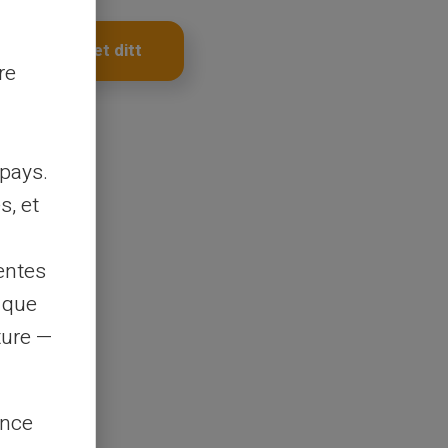
Få kortet ditt
re
pays.
s, et
entes
s que
rture —
ence