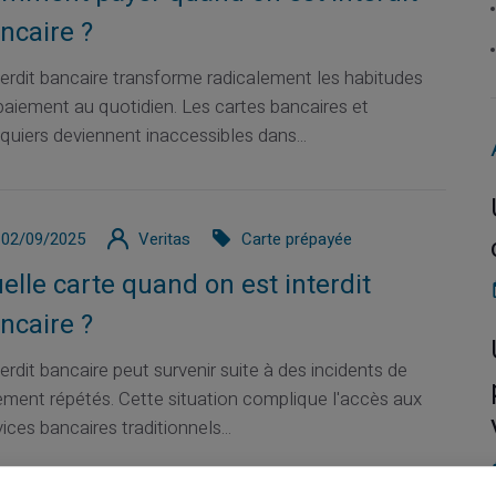
ncaire ?
nterdit bancaire transforme radicalement les habitudes
paiement au quotidien. Les cartes bancaires et
quiers deviennent inaccessibles dans...
02/09/2025
Veritas
Carte prépayée
elle carte quand on est interdit
ncaire ?
terdit bancaire peut survenir suite à des incidents de
ement répétés. Cette situation complique l'accès aux
ices bancaires traditionnels...