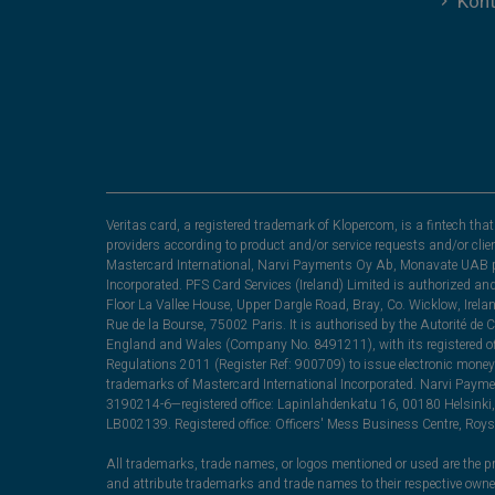
Kont
Veritas card, a registered trademark of Klopercom, is a fintech t
providers according to product and/or service requests and/or clie
Mastercard International, Narvi Payments Oy Ab, Monavate UAB pu
Incorporated. PFS Card Services (Ireland) Limited is authorized a
Floor La Vallee House, Upper Dargle Road, Bray, Co. Wicklow, Irel
Rue de la Bourse, 75002 Paris. It is authorised by the Autorité de
England and Wales (Company No. 8491211), with its registered off
Regulations 2011 (Register Ref: 900709) to issue electronic money
trademarks of Mastercard International Incorporated. Narvi Paymen
3190214-6—registered office: Lapinlahdenkatu 16, 00180 Helsinki, 
LB002139. Registered office: Officers' Mess Business Centre, Ro
All trademarks, trade names, or logos mentioned or used are the pro
and attribute trademarks and trade names to their respective ow