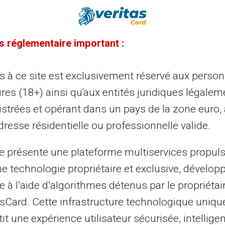
21/07/2025
Veritas
Carte prépayée
imming, phishing, piratage :
s réglementaire important :
mment éviter l’arnaque grâce à une
rte prépayée
ès à ce site est exclusivement réservé aux perso
res (18+) ainsi qu'aux entités juridiques légalem
s un monde de plus en plus numérisé, les utilisateurs de
vices bancaires sont confrontés à des menaces
istrées et opérant dans un pays de la zone euro,
issantes comme le skimming, le phis...
resse résidentielle ou professionnelle valide.
te présente une plateforme multiservices propul
14/07/2025
Veritas
Carte prépayée
ne technologie propriétaire et exclusive, dévelop
e à l’aide d’algorithmes détenus par le propriétai
aude sans contact : la carte
asCard. Cette infrastructure technologique uniqu
chargeable est-elle la meilleure
it une expérience utilisateur sécurisée, intelligen
fense en 2025 ?