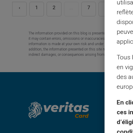
utilis
‹
1
2
...
7
8
9
reflè
dispon
peuve
The information provided on this blog is presented for information
it may contain errors, omissions or inaccuracies. Carte Veritas and
applic
information is made at your own risk and under your sole responsibi
addition, the information presented on this site may be modified or 
indirect damages, or consequences arising from the use of the conten
Tous 
en vig
des a
europ
En cli
Juridi
ces i
d’éli
Gene
condi