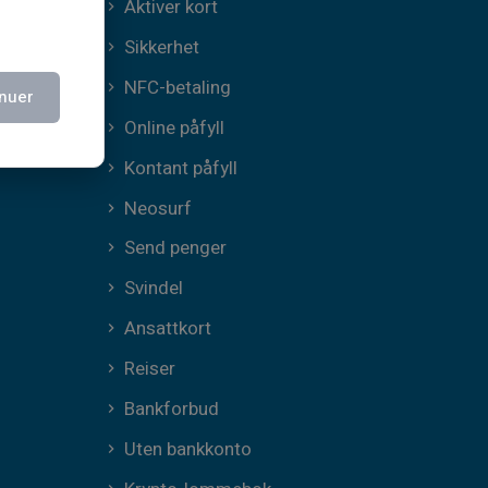
Aktiver kort
Sikkerhet
NFC-betaling
nuer
Online påfyll
Kontant påfyll
Neosurf
Send penger
Svindel
Ansattkort
Reiser
Bankforbud
Uten bankkonto