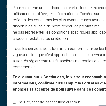
Juridisk & vilkår
Veritas-fordeler
Pour maintenir une certaine clarté et offrir une expéri
utilisateur simplifiée, les informations affichées sur ce 
Generelle vilkår
Hvorfor VERITAS
reflètent les conditions les plus avantageuses actuell
Juridisk info
IBAN & RIB
disponibles au sein de notre réseau de prestataires. El
Personvern
3D Secure
ne pas représenter les conditions spécifiques applicab
Bruksvilkår
Tilbud
chaque prestataire ou juridiction.
Informasjonskapsler
Spesialtilbud
Tous les services sont fournis en conformité avec les 
FAQ
Print on demand
vigueur et, lorsque c’est applicable, sous la supervisio
Guider
Gaver
autorités réglementaires financières nationales et eu
Vilkår – verving
Cashback
compétentes.
Trykk & bilder
Uten inntekt
En cliquant sur « Continuer », le visiteur reconnaît a
Gavekort
Diskrete kjøp
informations, confirme qu’il remplit les critères d’él
Cashback
Deling
énoncés et accepte de poursuivre dans ces condit
Om oss
Merke-gavekort
Partner
Lykkehjulet
J’ai lu et j’accepte les conditions ci-dessus.
Kontakt
Tjenester & nyheter