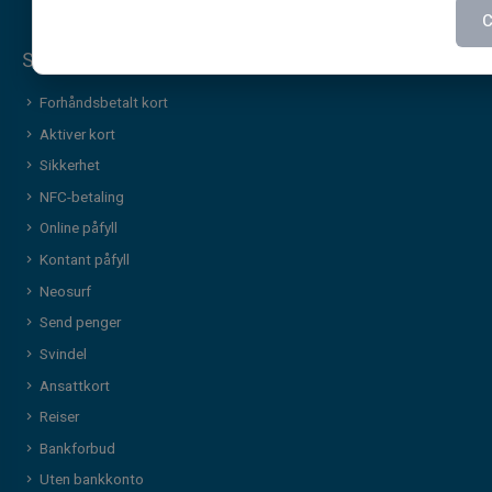
C
Sikkerhet & tjenester
Forhåndsbetalt kort
Aktiver kort
Sikkerhet
NFC-betaling
Online påfyll
Kontant påfyll
Neosurf
Send penger
Svindel
Ansattkort
Reiser
Bankforbud
Uten bankkonto