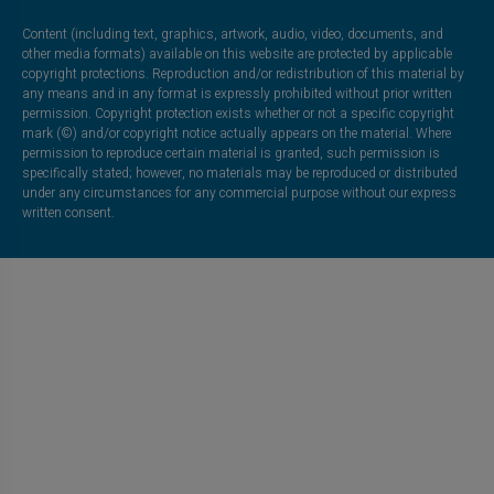
Content (including text, graphics, artwork, audio, video, documents, and
other media formats) available on this website are protected by applicable
copyright protections. Reproduction and/or redistribution of this material by
any means and in any format is expressly prohibited without prior written
permission. Copyright protection exists whether or not a specific copyright
mark (©) and/or copyright notice actually appears on the material. Where
permission to reproduce certain material is granted, such permission is
specifically stated; however, no materials may be reproduced or distributed
under any circumstances for any commercial purpose without our express
written consent.