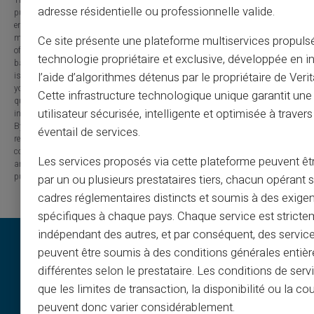
adresse résidentielle ou professionnelle valide.
purposes only and has no contractual or legal value. Although we strive to
ensure the accuracy, completeness and updating of the published content, it
may contain errors, omissions or inaccuracies. Carte Veritas and the authors
Ce site présente une plateforme multiservices propuls
of the articles cannot be held responsible for decisions or actions taken
technologie propriétaire et exclusive, développée en i
based on the information contained in this blog. Any use of this information
is made at your own risk and under your sole responsibility. We encourage
l’aide d’algorithmes détenus par le propriétaire de Veri
you to consult a qualified professional or an expert for any important
Cette infrastructure technologique unique garantit un
question or decision relating to the subjects discussed. In addition, the
utilisateur sécurisée, intelligente et optimisée à travers
information presented on this site may be modified or updated without notice.
By visiting this blog, you agree that Carte Veritas and its partners are
éventail de services.
released from any liability concerning losses, direct or indirect damages, or
consequences arising from the use of the contents of this site, whether they
Les services proposés via cette plateforme peuvent êtr
are linked to errors, omissions or the interpretation of the information
published.
par un ou plusieurs prestataires tiers, chacun opérant
cadres réglementaires distincts et soumis à des exige
spécifiques à chaque pays. Chaque service est stricte
indépendant des autres, et par conséquent, des service
peuvent être soumis à des conditions générales entiè
différentes selon le prestataire. Les conditions de serv
que les limites de transaction, la disponibilité ou la c
peuvent donc varier considérablement.