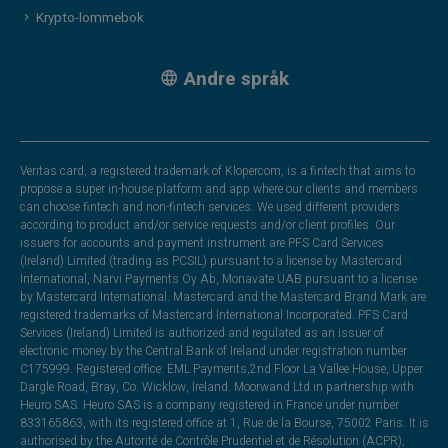
Krypto-lommebok
Andre språk
Veritas card, a registered trademark of Klopercom, is a fintech that aims to
propose a super in-house platform and app where our clients and members
can choose fintech and non-fintech services. We used different providers
according to product and/or service requests and/or client profiles. Our
issuers for accounts and payment instrument are PFS Card Services
(Ireland) Limited (trading as PCSIL) pursuant to a license by Mastercard
International, Narvi Payments Oy Ab, Monavate UAB pursuant to a license
by Mastercard International. Mastercard and the Mastercard Brand Mark are
registered trademarks of Mastercard International Incorporated. PFS Card
Services (Ireland) Limited is authorized and regulated as an issuer of
electronic money by the Central Bank of Ireland under registration number
C175999. Registered office: EML Payments,2nd Floor La Vallee House, Upper
Dargle Road, Bray, Co. Wicklow, Ireland. Moorwand Ltd in partnership with
Heuro SAS. Heuro SAS is a company registered in France under number
833165863, with its registered office at 1, Rue de la Bourse, 75002 Paris. It is
authorised by the Autorité de Contrôle Prudentiel et de Résolution (ACPR),