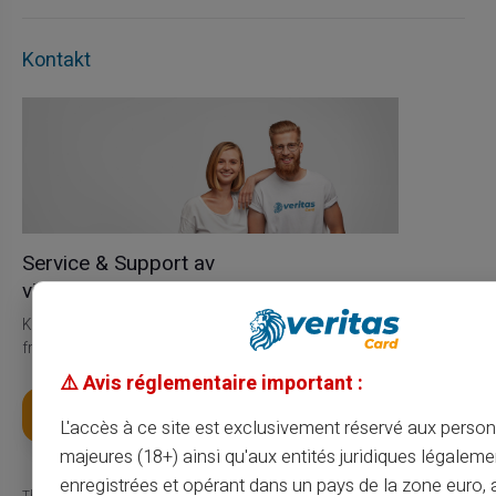
Kontakt
Service & Support av
virkelige mennesker, ikke roboter
Kundeservice på engelsk til tjeneste med billett 24/24, via telefon
fra mandag til lørdag fra 9h til 18h30
⚠️ Avis réglementaire important :
Få kortet ditt
L'accès à ce site est exclusivement réservé aux perso
majeures (18+) ainsi qu'aux entités juridiques légaleme
enregistrées et opérant dans un pays de la zone euro,
The information provided on this blog is presented for informational