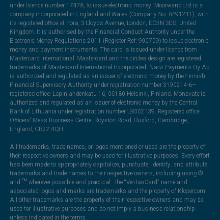
under licence number 17478, to issue electronic money. Moorwand Ltd is a
company incorporated in England and Wales (Company No. 8491211), with
its registered office at Fora, 3 Lloyds Avenue, London, EC3N 3DS, United
Kingdom. It is authorised by the Financial Conduct Authority under the
Electronic Money Regulations 2011 (Register Ref: 900709) to issue electronic
money and payment instruments. The card is issued under licence from
Mastercard International. Mastercard and the circles design are registered
trademarks of Mastercard International Incorporated. Narvi Payments Oy Ab
is authorized and regulated as an issuer of electronic money by the Finnish
Financial Supervisory Authority under registration number 3190214-6—
registered office: Lapinlahdenkatu 16, 00180 Helsinki, Finland. Monavate is
authorized and regulated as an issuer of electronic money by the Central
Bank of Lithuania under registration number LB002139. Registered office:
Officers' Mess Business Centre, Royston Road, Duxford, Cambridge,
England, CB22 4QH.
All trademarks, trade names, or logos mentioned or used are the property of
their respective owners and may be used for illustrative purposes. Every effort
has been made to appropriately capitalize, punctuate, identify, and attribute
trademarks and trade names to their respective owners, including using ®
and ™ wherever possible and practical. The “VeritasCard” name and
associated logos and marks are trademarks and the property of Klopercom.
All other trademarks are the property of their respective owners and may be
used for illustrative purposes and do not imply a business relationship
unless indicated in the terms.