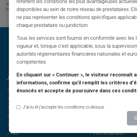
reflètent les conditions les plus avantageuses actuell
are linked to errors, omissions or the interpretation of the information
disponibles au sein de notre réseau de prestataires. El
published.
ne pas représenter les conditions spécifiques applicab
chaque prestataire ou juridiction.
Tous les services sont fournis en conformité avec les 
vigueur et, lorsque c’est applicable, sous la supervisio
autorités réglementaires financières nationales et eu
compétentes.
En cliquant sur « Continuer », le visiteur reconnaît a
Juridisch & voorwaarden
Veritas voordelen
informations, confirme qu’il remplit les critères d’él
Algemene voorwaarden
Waarom VERITAS
énoncés et accepte de poursuivre dans ces condit
Juridische info
IBAN & RIB
J’ai lu et j’accepte les conditions ci-dessus.
Privacy
3D Secure
Gebruiksvoorwaarden
Aanbiedingen
C
Cookies
Speciale deals
FAQ
Print on demand