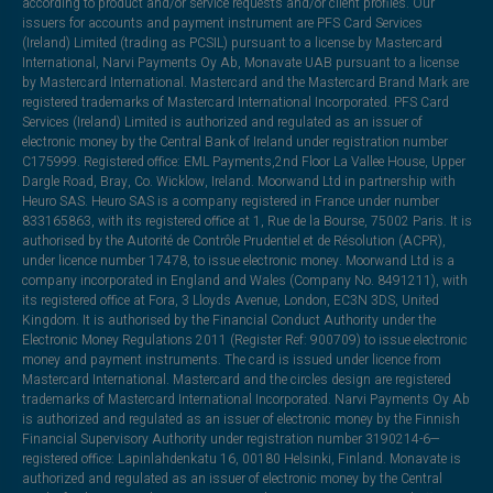
according to product and/or service requests and/or client profiles. Our
issuers for accounts and payment instrument are PFS Card Services
(Ireland) Limited (trading as PCSIL) pursuant to a license by Mastercard
International, Narvi Payments Oy Ab, Monavate UAB pursuant to a license
by Mastercard International. Mastercard and the Mastercard Brand Mark are
registered trademarks of Mastercard International Incorporated. PFS Card
Services (Ireland) Limited is authorized and regulated as an issuer of
electronic money by the Central Bank of Ireland under registration number
C175999. Registered office: EML Payments,2nd Floor La Vallee House, Upper
Dargle Road, Bray, Co. Wicklow, Ireland. Moorwand Ltd in partnership with
Heuro SAS. Heuro SAS is a company registered in France under number
833165863, with its registered office at 1, Rue de la Bourse, 75002 Paris. It is
authorised by the Autorité de Contrôle Prudentiel et de Résolution (ACPR),
under licence number 17478, to issue electronic money. Moorwand Ltd is a
company incorporated in England and Wales (Company No. 8491211), with
its registered office at Fora, 3 Lloyds Avenue, London, EC3N 3DS, United
Kingdom. It is authorised by the Financial Conduct Authority under the
Electronic Money Regulations 2011 (Register Ref: 900709) to issue electronic
money and payment instruments. The card is issued under licence from
Mastercard International. Mastercard and the circles design are registered
trademarks of Mastercard International Incorporated. Narvi Payments Oy Ab
is authorized and regulated as an issuer of electronic money by the Finnish
Financial Supervisory Authority under registration number 3190214-6—
registered office: Lapinlahdenkatu 16, 00180 Helsinki, Finland. Monavate is
authorized and regulated as an issuer of electronic money by the Central