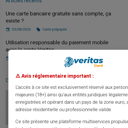
Articles récents
Une carte bancaire gratuite sans compte, ça
existe ?
03/08/2026
Carte prépayée
Utilisation responsable du paiement mobile
avec la carte Veritas
27/07/2026
Carte prépayée
⚠️ Avis réglementaire important :
Contact
L'accès à ce site est exclusivement réservé aux perso
majeures (18+) ainsi qu'aux entités juridiques légaleme
enregistrées et opérant dans un pays de la zone euro,
adresse résidentielle ou professionnelle valide.
Ce site présente une plateforme multiservices propuls