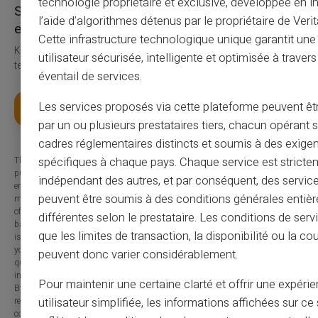
technologie propriétaire et exclusive, développée en i
Service en ondersteuning door
l’aide d’algorithmes détenus par le propriétaire de Veri
echte mensen, niet door bots
Cette infrastructure technologique unique garantit un
Klantenservice in het Engels tot uw dienst via ticket 24/24,
utilisateur sécurisée, intelligente et optimisée à travers
telefonisch van maandag tot zaterdag van 9u tot 18u30
éventail de services.
Les services proposés via cette plateforme peuvent êtr
Haal je kaart
par un ou plusieurs prestataires tiers, chacun opérant
cadres réglementaires distincts et soumis à des exige
spécifiques à chaque pays. Chaque service est stricte
The information provided on this blog is presented for informational
purposes only and has no contractual or legal value. Although we strive to
indépendant des autres, et par conséquent, des service
ensure the accuracy, completeness and updating of the published content, it
peuvent être soumis à des conditions générales entiè
may contain errors, omissions or inaccuracies. Carte Veritas and the authors
of the articles cannot be held responsible for decisions or actions taken
différentes selon le prestataire. Les conditions de serv
based on the information contained in this blog. Any use of this information
que les limites de transaction, la disponibilité ou la c
is made at your own risk and under your sole responsibility. We encourage
you to consult a qualified professional or an expert for any important
peuvent donc varier considérablement.
question or decision relating to the subjects discussed. In addition, the
information presented on this site may be modified or updated without notice.
Pour maintenir une certaine clarté et offrir une expéri
By visiting this blog, you agree that Carte Veritas and its partners are
utilisateur simplifiée, les informations affichées sur ce 
released from any liability concerning losses, direct or indirect damages, or
consequences arising from the use of the contents of this site, whether they