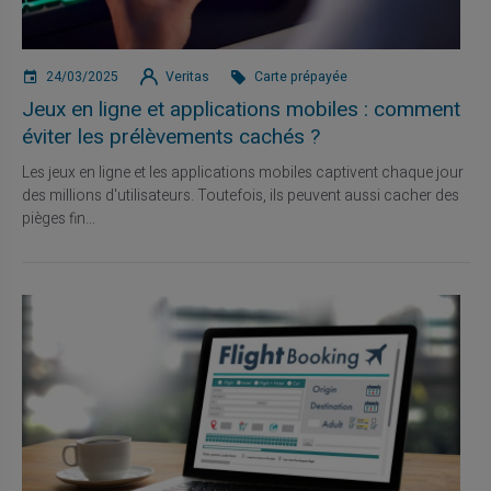
24/03/2025
Veritas
Carte prépayée
Jeux en ligne et applications mobiles : comment
éviter les prélèvements cachés ?
Les jeux en ligne et les applications mobiles captivent chaque jour
des millions d'utilisateurs. Toutefois, ils peuvent aussi cacher des
pièges fin...