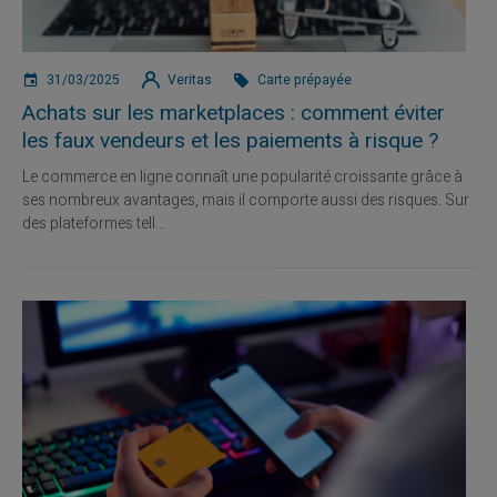
31/03/2025
Veritas
Carte prépayée
Achats sur les marketplaces : comment éviter
les faux vendeurs et les paiements à risque ?
Le commerce en ligne connaît une popularité croissante grâce à
ses nombreux avantages, mais il comporte aussi des risques. Sur
des plateformes tell...