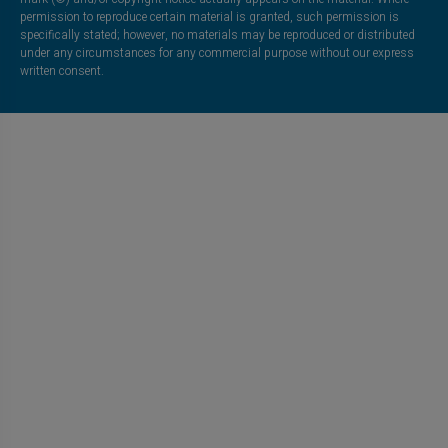
permission to reproduce certain material is granted, such permission is
specifically stated; however, no materials may be reproduced or distributed
under any circumstances for any commercial purpose without our express
written consent.