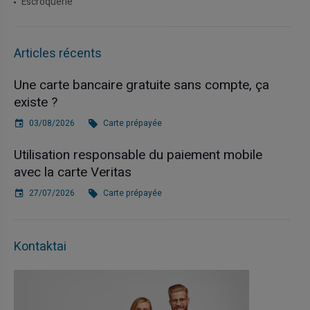
Escroquerie
Articles récents
Une carte bancaire gratuite sans compte, ça
existe ?
03/08/2026
Carte prépayée
Utilisation responsable du paiement mobile
avec la carte Veritas
27/07/2026
Carte prépayée
Kontaktai