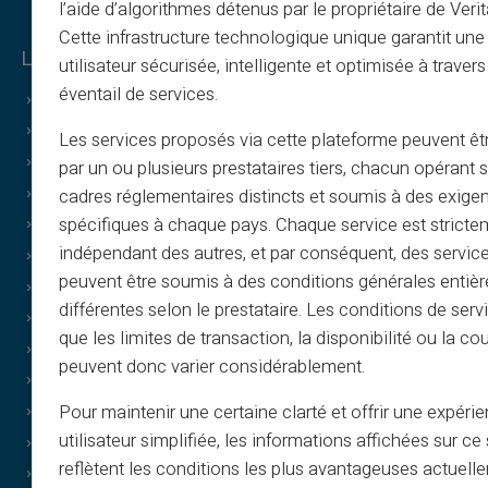
l’aide d’algorithmes détenus par le propriétaire de Veri
Cette infrastructure technologique unique garantit un
Legal & Terms
utilisateur sécurisée, intelligente et optimisée à travers
éventail de services.
CGV
Mentions légales
Les services proposés via cette plateforme peuvent êtr
Politiques de confidentialité
par un ou plusieurs prestataires tiers, chacun opérant
Politique d’utilisation
cadres réglementaires distincts et soumis à des exige
spécifiques à chaque pays. Chaque service est stricte
Politique des cookies
indépendant des autres, et par conséquent, des service
FAQ
peuvent être soumis à des conditions générales entiè
Tutoriels
différentes selon le prestataire. Les conditions de serv
T&C - Parrainage
que les limites de transaction, la disponibilité ou la c
Print & image policy
peuvent donc varier considérablement.
T&C - Carte cadeau
Pour maintenir une certaine clarté et offrir une expéri
Cashback T&C
utilisateur simplifiée, les informations affichées sur ce 
Qui sommes-nous ?
reflètent les conditions les plus avantageuses actuell
Partenariat