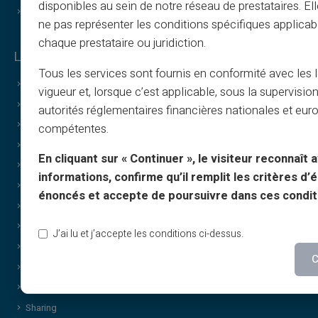
disponibles au sein de notre réseau de prestataires. El
Nous contacter
ne pas représenter les conditions spécifiques applicab
chaque prestataire ou juridiction.
Les + de Veritas
Tous les services sont fournis en conformité avec les 
Pourquoi Veritas ?
vigueur et, lorsque c’est applicable, sous la supervisio
RIB et IBAN dédiés inclus
autorités réglementaires financières nationales et eu
3D Secure
compétentes.
Offres
En cliquant sur « Continuer », le visiteur reconnaît a
Offres Spéciales
informations, confirme qu’il remplit les critères d’él
Impression sur demande
énoncés et accepte de poursuivre dans ces condit
Carte Cadeau Veritas
Faire des cadeaux
J’ai lu et j’accepte les conditions ci-dessus.
Offre Special Cashback
C
Sans revenus
Achats discrets / confidentiels
Sharing