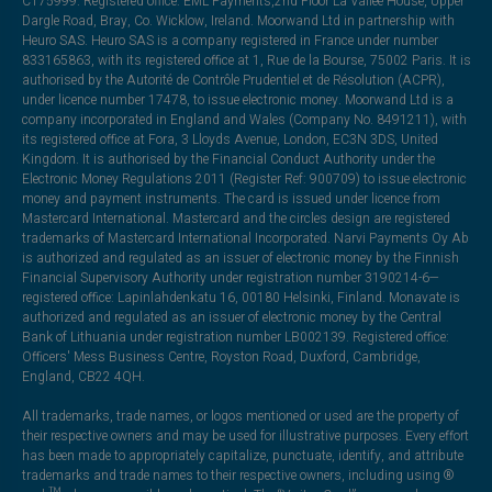
C175999. Registered office: EML Payments,2nd Floor La Vallee House, Upper
Dargle Road, Bray, Co. Wicklow, Ireland. Moorwand Ltd in partnership with
Heuro SAS. Heuro SAS is a company registered in France under number
833165863, with its registered office at 1, Rue de la Bourse, 75002 Paris. It is
authorised by the Autorité de Contrôle Prudentiel et de Résolution (ACPR),
under licence number 17478, to issue electronic money. Moorwand Ltd is a
company incorporated in England and Wales (Company No. 8491211), with
its registered office at Fora, 3 Lloyds Avenue, London, EC3N 3DS, United
Kingdom. It is authorised by the Financial Conduct Authority under the
Electronic Money Regulations 2011 (Register Ref: 900709) to issue electronic
money and payment instruments. The card is issued under licence from
Mastercard International. Mastercard and the circles design are registered
trademarks of Mastercard International Incorporated. Narvi Payments Oy Ab
is authorized and regulated as an issuer of electronic money by the Finnish
Financial Supervisory Authority under registration number 3190214-6—
registered office: Lapinlahdenkatu 16, 00180 Helsinki, Finland. Monavate is
authorized and regulated as an issuer of electronic money by the Central
Bank of Lithuania under registration number LB002139. Registered office:
Officers' Mess Business Centre, Royston Road, Duxford, Cambridge,
England, CB22 4QH.
All trademarks, trade names, or logos mentioned or used are the property of
their respective owners and may be used for illustrative purposes. Every effort
has been made to appropriately capitalize, punctuate, identify, and attribute
trademarks and trade names to their respective owners, including using ®