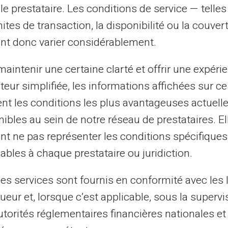
le prestataire. Les conditions de service — telle
mites de transaction, la disponibilité ou la couve
nt donc varier considérablement.
rte Veritas un allié pour la gestion de leurs
exigences des affaires modernes ou rapidité
aintenir une certaine clarté et offrir une expéri
nnalités telles que la planification des
ateur simplifiée, les informations affichées sur ce
tionalisent les processus financiers des
tent les conditions les plus avantageuses actuel
ibles au sein de notre réseau de prestataires. El
nt ne pas représenter les conditions spécifiques
de mieux contrôler vos dépenses ou une
ables à chaque prestataire ou juridiction.
 ses flux financiers, la Carte Veritas
ée et à vos besoins. Son utilisation simple
les services sont fournis en conformité avec les 
un choix judicieux pour rationaliser la
ueur et, lorsque c’est applicable, sous la supervi
.
utorités réglementaires financières nationales et