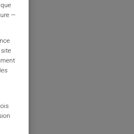
s que
rture —
ence
 site
lement
les
lois
sion