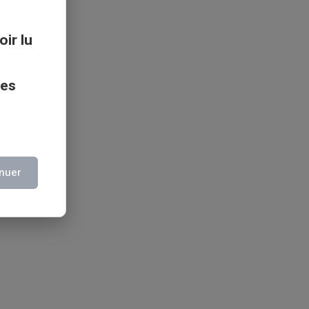
oir lu
ces
nuer