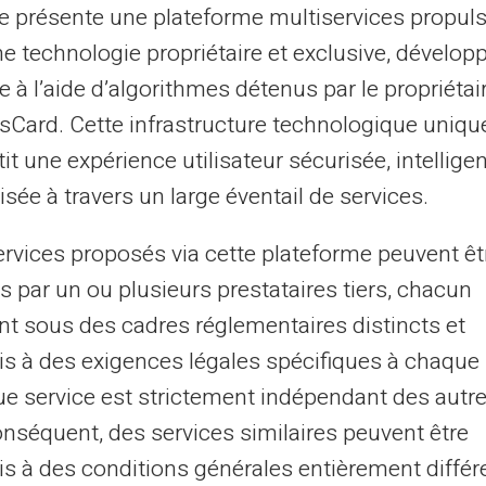
te présente une plateforme multiservices propul
 un moyen de paiement, mais aussi une
ne technologie propriétaire et exclusive, dévelop
sée par des particuliers et des
entreprises,
e à l’aide d’algorithmes détenus par le propriétai
nternationaux, facilitant ainsi les
asCard. Cette infrastructure technologique uniqu
elles à travers le monde. Sa compatibilité
it une expérience utilisateur sécurisée, intelligen
cceptabilité globale.
sée à travers un large éventail de services.
nds et des données
ervices proposés via cette plateforme peuvent êt
s par un ou plusieurs prestataires tiers, chacun
ans les opérations financières. La Carte
nt sous des cadres réglementaires distincts et
ves, dont la protection contre la fraude. Les
s à des exigences légales spécifiques à chaque 
ptage des données assurent que vos
e service est strictement indépendant des autre
égées contre toute intrusion non autorisée.
onséquent, des services similaires peuvent être
s à des conditions générales entièrement différ
es professionnels et