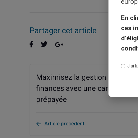
europ
En cli
ces i
Partager cet article
d’éli
condi
J’ai 
Maximisez la gestion de vos
finances avec une carte
prépayée
Article précédent