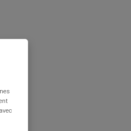
nnes
ent
 avec