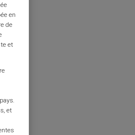
sée
pée en
re de
e
te et
re
pays.
s, et
entes