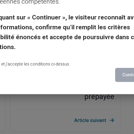
éennes compétentes.
quant sur « Continuer », le visiteur reconnaît av
nformations, confirme qu’il remplit les critères
gibilité énoncés et accepte de poursuivre dans 
tions.
lu et j’accepte les conditions ci-dessus.
Maximiser les avantages des
Conti
allocations avec une carte
prépayée
Article suivant