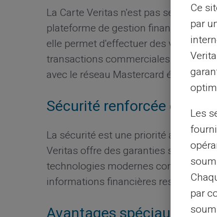
Ce si
La Carte Veritas n'est pas seulement
par u
plateforme de gestion financière. Utili
intern
elle permet d'effectuer des virements i
Verit
transactions commerciales ou personn
garant
avec le réseau Mastercard étend son a
optimi
Sécurité renforcée des fo
Les s
fourni
La sécurité est une priorité absolue d
opéra
Veritas offre des garanties significati
soumi
technologies modernes comme le cry
Chaqu
informations financières restent prot
par c
soumi
Avantages spéciaux pour l