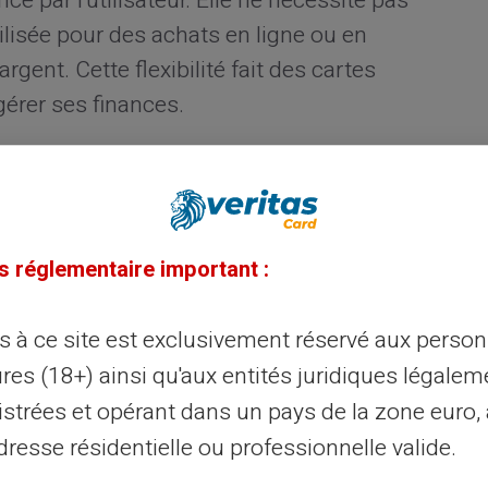
ce par l'utilisateur. Elle ne nécessite pas
utilisée pour des achats en ligne ou en
rgent. Cette flexibilité fait des cartes
gérer ses finances.
penses personnelles
sable pour une gestion financière réussie.
s réglementaire important :
z uniquement le montant souhaité, ce qui
e budget. Chaque transaction réduit la vente
ès à ce site est exclusivement réservé aux perso
, offrant ainsi une vision claire de vos
res (18+) ainsi qu'aux entités juridiques légalem
istrées et opérant dans un pays de la zone euro,
olyvalent pour divers usages
resse résidentielle ou professionnelle valide.