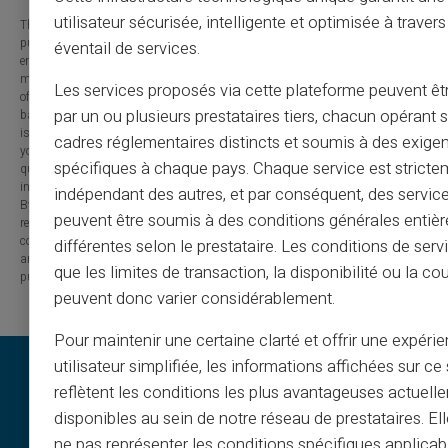
utilisateur sécurisée, intelligente et optimisée à travers
The information provided on this blog is presented for informational
purposes only and has no contractual or legal value. Although we strive to
éventail de services.
ensure the accuracy, completeness and updating of the published content, it
may contain errors, omissions or inaccuracies. Carte Veritas and the authors
Les services proposés via cette plateforme peuvent êtr
of the articles cannot be held responsible for decisions or actions taken
par un ou plusieurs prestataires tiers, chacun opérant
based on the information contained in this blog. Any use of this information
is made at your own risk and under your sole responsibility. We encourage
cadres réglementaires distincts et soumis à des exige
you to consult a qualified professional or an expert for any important
spécifiques à chaque pays. Chaque service est stricte
question or decision relating to the subjects discussed. In addition, the
information presented on this site may be modified or updated without notice.
indépendant des autres, et par conséquent, des service
By visiting this blog, you agree that Carte Veritas and its partners are
peuvent être soumis à des conditions générales entiè
released from any liability concerning losses, direct or indirect damages, or
consequences arising from the use of the contents of this site, whether they
différentes selon le prestataire. Les conditions de serv
are linked to errors, omissions or the interpretation of the information
que les limites de transaction, la disponibilité ou la c
published.
peuvent donc varier considérablement.
Pour maintenir une certaine clarté et offrir une expéri
utilisateur simplifiée, les informations affichées sur ce 
reflètent les conditions les plus avantageuses actuell
disponibles au sein de notre réseau de prestataires. El
ne pas représenter les conditions spécifiques applicab