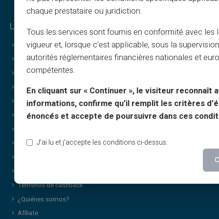
chaque prestataire ou juridiction.
Legal y condiciones
Tous les services sont fournis en conformité avec les 
vigueur et, lorsque c’est applicable, sous la supervisio
Condiciones generales
autorités réglementaires financières nationales et eu
Aviso legal
compétentes.
Política de privacidad
Condiciones de uso
En cliquant sur « Continuer », le visiteur reconnaît a
Política de cookies
informations, confirme qu’il remplit les critères d’él
Preguntas frecuentes
énoncés et accepte de poursuivre dans ces condit
Tutoriales
J’ai lu et j’accepte les conditions ci-dessus.
Condiciones – programa de recomendación
Política de impresión y uso de imágenes
C
Condiciones de tarjetas regalo
Términos de cashback
¿Quiénes somos?
Afíliate