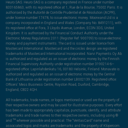
Heuro SAS. Heuro SAS is a company registered in France under number
833165863, with its registered office at 1, Rue de la Bourse, 75002 Paris. It is
authorised by the Autorité de Contrôle Prudentiel et de Résolution (ACPR),
under licence number 17478, to issue electronic money. Moorwand Ltd is a
company incorporated in England and Wales (Company No. 8491211), with
its registered office at Fora, 3 Lloyds Avenue, London, EC3N 3DS, United
Kingdom. It is authorised by the Financial Conduct Authority under the
Electronic Money Regulations 2011 (Register Ref: 900709) to issue electronic
money and payment instruments. The card is issued under licence from
Mastercard International. Mastercard and the circles design are registered
trademarks of Mastercard International Incorporated. Narvi Payments Oy Ab
is authorized and regulated as an issuer of electronic money by the Finnish
Financial Supervisory Authority under registration number 3190214-6—
registered office: Lapinlahdenkatu 16, 00180 Helsinki, Finland. Monavate is
authorized and regulated as an issuer of electronic money by the Central
Bank of Lithuania under registration number LB002139. Registered office:
Officers' Mess Business Centre, Royston Road, Duxford, Cambridge,
England, CB22 4QH.
All trademarks, trade names, or logos mentioned or used are the property of
their respective owners and may be used for illustrative purposes. Every effort
has been made to appropriately capitalize, punctuate, identify, and attribute
trademarks and trade names to their respective owners, including using ®
and ™ wherever possible and practical. The “VeritasCard” name and
associated logos and marks are trademarks and the property of Klopercom.