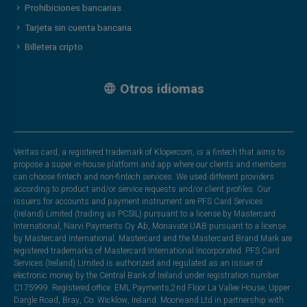
Prohibiciones bancarias
Tarjeta sin cuenta bancaria
Billetera cripto
Otros idiomas
Veritas card, a registered trademark of Klopercom, is a fintech that aims to
propose a super in-house platform and app where our clients and members
can choose fintech and non-fintech services. We used different providers
according to product and/or service requests and/or client profiles. Our
issuers for accounts and payment instrument are PFS Card Services
(Ireland) Limited (trading as PCSIL) pursuant to a license by Mastercard
International, Narvi Payments Oy Ab, Monavate UAB pursuant to a license
by Mastercard International. Mastercard and the Mastercard Brand Mark are
registered trademarks of Mastercard International Incorporated. PFS Card
Services (Ireland) Limited is authorized and regulated as an issuer of
electronic money by the Central Bank of Ireland under registration number
C175999. Registered office: EML Payments,2nd Floor La Vallee House, Upper
Dargle Road, Bray, Co. Wicklow, Ireland. Moorwand Ltd in partnership with