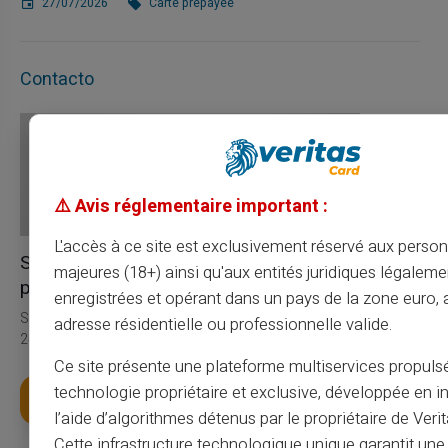
27/07/2026
Carte prépayée
Contacto
⚠️ Avis réglementaire important :
L'accès à ce site est exclusivement réservé aux perso
Servicio y soporte por parte de
majeures (18+) ainsi qu'aux entités juridiques légaleme
personas reales, no de bots
enregistrées et opérant dans un pays de la zone euro,
Servicio de atención al cliente en inglés a su servicio con ticket
adresse résidentielle ou professionnelle valide.
24/24, por teléfono de lunes a sábado de 9h a 18h30
Ce site présente une plateforme multiservices propuls
technologie propriétaire et exclusive, développée en i
Obtenga su tarjeta
l’aide d’algorithmes détenus par le propriétaire de Veri
Cette infrastructure technologique unique garantit un