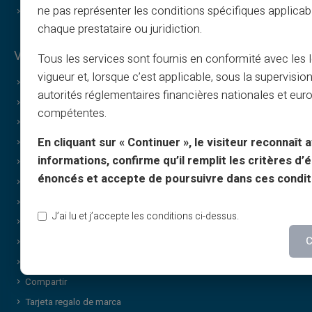
ne pas représenter les conditions spécifiques applicab
Contacto
chaque prestataire ou juridiction.
Ventajas de Veritas
Tous les services sont fournis en conformité avec les 
vigueur et, lorsque c’est applicable, sous la supervisio
¿Por qué VERITAS?
autorités réglementaires financières nationales et eu
IBAN y RIB dedicados
compétentes.
3D Secure
En cliquant sur « Continuer », le visiteur reconnaît a
Ofertas
informations, confirme qu’il remplit les critères d’él
Ofertas especiales
énoncés et accepte de poursuivre dans ces condit
Impresión bajo demanda
Regalos
J’ai lu et j’accepte les conditions ci-dessus.
Oferta especial de cashback
C
Sin comprobante de ingresos
Compras discretas / confidenciales
Compartir
Tarjeta regalo de marca