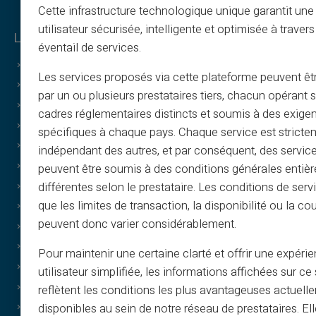
Cette infrastructure technologique unique garantit un
utilisateur sécurisée, intelligente et optimisée à travers
Legal y condiciones
éventail de services.
Condiciones generales
Les services proposés via cette plateforme peuvent êtr
Aviso legal
par un ou plusieurs prestataires tiers, chacun opérant
Política de privacidad
cadres réglementaires distincts et soumis à des exige
Condiciones de uso
spécifiques à chaque pays. Chaque service est stricte
Política de cookies
indépendant des autres, et par conséquent, des service
Preguntas frecuentes
peuvent être soumis à des conditions générales entiè
différentes selon le prestataire. Les conditions de serv
Tutoriales
que les limites de transaction, la disponibilité ou la c
Condiciones – programa de recomendación
peuvent donc varier considérablement.
Política de impresión y uso de imágenes
Condiciones de tarjetas regalo
Pour maintenir une certaine clarté et offrir une expéri
Términos de cashback
utilisateur simplifiée, les informations affichées sur ce 
¿Quiénes somos?
reflètent les conditions les plus avantageuses actuell
Afíliate
disponibles au sein de notre réseau de prestataires. El