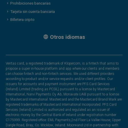
Prohibiciones bancarias
Tarjeta sin cuenta bancaria
Billetera cripto
Otros idiomas
Veritas card, a registered trademark of Klopercom, is a fintech that aims to
propose a super in-house platform and app where our clients and members
can choose fintech and non-fintech services. We used different providers
according to product and/or service requests and/or client profiles. Our
issuers for accounts and payment instrument are PFS Card Services
(Ireland) Limited (trading as PCSIL) pursuant to a license by Mastercard
International, Narvi Payments Oy Ab, Monavate UAB pursuant to a license
by Mastercard International. Mastercard and the Mastercard Brand Mark are
registered trademarks of Mastercard International Incorporated. PFS Card
Services (Ireland) Limited is authorized and regulated as an issuer of
electronic money by the Central Bank of Ireland under registration number
C175999. Registered office: EML Payments,2nd Floor La Vallee House, Upper
Dargle Road, Bray, Co. Wicklow, Ireland. Moorwand Ltd in partnership with