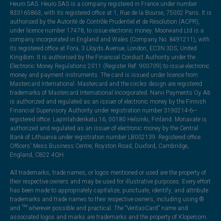
Heuro SAS. Heuro SAS is a company registered in France under number
833165863, with its registered office at 1, Rue de la Bourse, 75002 Paris. It is
authorised by the Autorité de Contrôle Prudentiel et de Résolution (ACPR),
under licence number 17478, to issue electronic money. Moorwand Ltd is a
company incorporated in England and Wales (Company No. 8491211), with
its registered office at Fora, 3 Lloyds Avenue, London, EC3N 3DS, United
Kingdom. It is authorised by the Financial Conduct Authority under the
Electronic Money Regulations 2011 (Register Ref: 900709) to issue electronic
money and payment instruments. The card is issued under licence from
Mastercard International. Mastercard and the circles design are registered
trademarks of Mastercard International Incorporated. Narvi Payments Oy Ab
is authorized and regulated as an issuer of electronic money by the Finnish
Financial Supervisory Authority under registration number 3190214-6—
registered office: Lapinlahdenkatu 16, 00180 Helsinki, Finland. Monavate is
authorized and regulated as an issuer of electronic money by the Central
Bank of Lithuania under registration number LB002139. Registered office:
Officers' Mess Business Centre, Royston Road, Duxford, Cambridge,
England, CB22 4QH.
All trademarks, trade names, or logos mentioned or used are the property of
their respective owners and may be used for illustrative purposes. Every effort
has been made to appropriately capitalize, punctuate, identify, and attribute
trademarks and trade names to their respective owners, including using ®
and ™ wherever possible and practical. The “VeritasCard” name and
associated logos and marks are trademarks and the property of Klopercom.