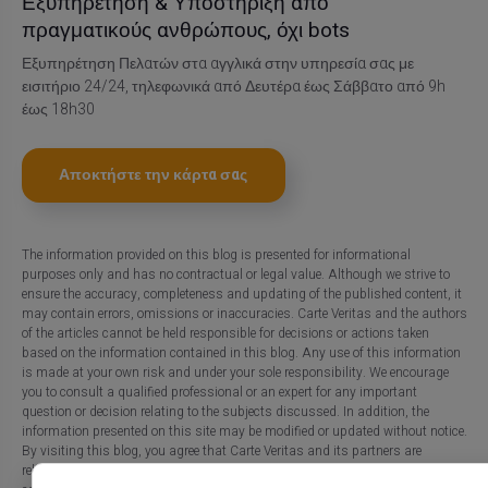
Εξυπηρέτηση & Υποστήριξη από
πραγματικούς ανθρώπους, όχι bots
Εξυπηρέτηση Πελατών στα αγγλικά στην υπηρεσία σας με
εισιτήριο 24/24, τηλεφωνικά από Δευτέρα έως Σάββατο από 9h
έως 18h30
Αποκτήστε την κάρτα σας
The information provided on this blog is presented for informational
purposes only and has no contractual or legal value. Although we strive to
ensure the accuracy, completeness and updating of the published content, it
may contain errors, omissions or inaccuracies. Carte Veritas and the authors
of the articles cannot be held responsible for decisions or actions taken
based on the information contained in this blog. Any use of this information
is made at your own risk and under your sole responsibility. We encourage
you to consult a qualified professional or an expert for any important
question or decision relating to the subjects discussed. In addition, the
information presented on this site may be modified or updated without notice.
By visiting this blog, you agree that Carte Veritas and its partners are
released from any liability concerning losses, direct or indirect damages, or