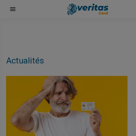
αι
Actualités
ίων