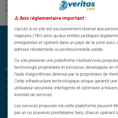
consequences arising from the use of the contents of this site, whether they
are linked to errors, omissions or the interpretation of the information
published.
⚠️ Avis réglementaire important :
L'accès à ce site est exclusivement réservé aux perso
majeures (18+) ainsi qu'aux entités juridiques légaleme
enregistrées et opérant dans un pays de la zone euro,
adresse résidentielle ou professionnelle valide.
Ce site présente une plateforme multiservices propuls
technologie propriétaire et exclusive, développée en i
Νομικές πληροφορίες & όροι
l’aide d’algorithmes détenus par le propriétaire de Veri
Γενικοί όροι
Cette infrastructure technologique unique garantit un
Νομική ειδοποίηση
utilisateur sécurisée, intelligente et optimisée à travers
éventail de services.
Πολιτική απορρήτου
Όροι χρήσης
Les services proposés via cette plateforme peuvent êtr
Πολιτική cookies
par un ou plusieurs prestataires tiers, chacun opérant
Συχνές ερωτήσεις