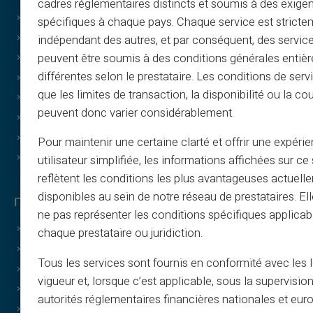
cadres réglementaires distincts et soumis à des exige
Οδηγοί
spécifiques à chaque pays. Chaque service est stricte
Όροι – Πρόγραμμα σύστασης
indépendant des autres, et par conséquent, des service
peuvent être soumis à des conditions générales entiè
Πολιτική εκτύπωσης και χρήσης εικόνων
différentes selon le prestataire. Les conditions de serv
Όροι δωροκαρτών
que les limites de transaction, la disponibilité ou la c
Όροι cashback
peuvent donc varier considérablement.
Ποιοι είμαστε;
Γίνετε συνεργάτης
Pour maintenir une certaine clarté et offrir une expéri
Επικοινωνία
utilisateur simplifiée, les informations affichées sur ce 
reflètent les conditions les plus avantageuses actuell
disponibles au sein de notre réseau de prestataires. El
Πλεονεκτήματα Veritas
ne pas représenter les conditions spécifiques applicab
Γιατί VERITAS;
chaque prestataire ou juridiction.
Αποκλειστικό IBAN και RIB
Tous les services sont fournis en conformité avec les 
3D Secure
vigueur et, lorsque c’est applicable, sous la supervisio
Προσφορές
autorités réglementaires financières nationales et eu
Ειδικές προσφορές