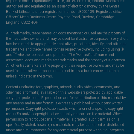
registered office: Lapinlahdenkatu 16, 00180 Helsinki, Finland. Monavate is
authorized and regulated as an issuer of electronic money by the Central
Bank of Lithuania under registration number LB002139. Registered office:
Officers' Mess Business Centre, Royston Road, Duxford, Cambridge,
England, CB22 4QH.
All trademarks, trade names, or logos mentioned or used are the property of
their respective owners and may be used for illustrative purposes. Every effort
has been made to appropriately capitalize, punctuate, identify, and attribute
trademarks and trade names to their respective owners, including using ®
and ™ wherever possible and practical. The “VeritasCard” name and
associated logos and marks are trademarks and the property of Klopercom.
All other trademarks are the property of their respective owners and may be
used for illustrative purposes and do not imply a business relationship
unless indicated in the terms.
Content (including text, graphics, artwork, audio, video, documents, and
other media formats) available on this website are protected by applicable
copyright protections. Reproduction and/or redistribution of this material by
any means and in any format is expressly prohibited without prior written
permission. Copyright protection exists whether or not a specific copyright
mark (©) and/or copyright notice actually appears on the material. Where
permission to reproduce certain material is granted, such permission is
specifically stated; however, no materials may be reproduced or distributed
under any circumstances for any commercial purpose without our express