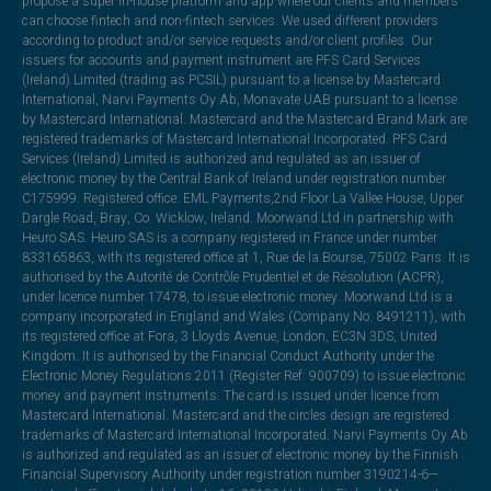
propose a super in-house platform and app where our clients and members
can choose fintech and non-fintech services. We used different providers
according to product and/or service requests and/or client profiles. Our
issuers for accounts and payment instrument are PFS Card Services
(Ireland) Limited (trading as PCSIL) pursuant to a license by Mastercard
International, Narvi Payments Oy Ab, Monavate UAB pursuant to a license
by Mastercard International. Mastercard and the Mastercard Brand Mark are
registered trademarks of Mastercard International Incorporated. PFS Card
Services (Ireland) Limited is authorized and regulated as an issuer of
electronic money by the Central Bank of Ireland under registration number
C175999. Registered office: EML Payments,2nd Floor La Vallee House, Upper
Dargle Road, Bray, Co. Wicklow, Ireland. Moorwand Ltd in partnership with
Heuro SAS. Heuro SAS is a company registered in France under number
833165863, with its registered office at 1, Rue de la Bourse, 75002 Paris. It is
authorised by the Autorité de Contrôle Prudentiel et de Résolution (ACPR),
under licence number 17478, to issue electronic money. Moorwand Ltd is a
company incorporated in England and Wales (Company No. 8491211), with
its registered office at Fora, 3 Lloyds Avenue, London, EC3N 3DS, United
Kingdom. It is authorised by the Financial Conduct Authority under the
Electronic Money Regulations 2011 (Register Ref: 900709) to issue electronic
money and payment instruments. The card is issued under licence from
Mastercard International. Mastercard and the circles design are registered
trademarks of Mastercard International Incorporated. Narvi Payments Oy Ab
is authorized and regulated as an issuer of electronic money by the Finnish
Financial Supervisory Authority under registration number 3190214-6—