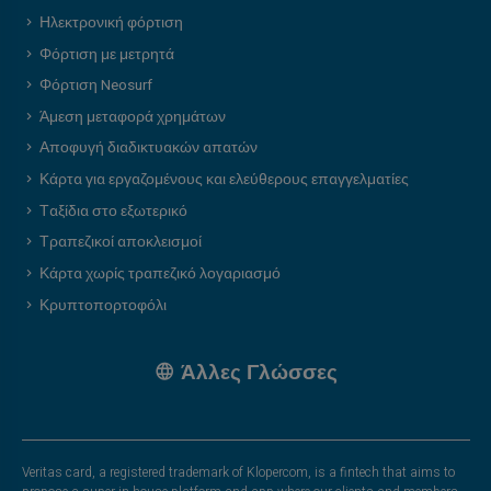
Ηλεκτρονική φόρτιση
Φόρτιση με μετρητά
Φόρτιση Neosurf
Άμεση μεταφορά χρημάτων
Αποφυγή διαδικτυακών απατών
Κάρτα για εργαζομένους και ελεύθερους επαγγελματίες
Ταξίδια στο εξωτερικό
Τραπεζικοί αποκλεισμοί
Κάρτα χωρίς τραπεζικό λογαριασμό
Κρυπτοπορτοφόλι
Άλλες Γλώσσες
Veritas card, a registered trademark of Klopercom, is a fintech that aims to