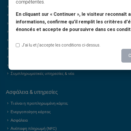
compétentes.
Εκτύπωση κατ’ απαίτηση
En cliquant sur « Continuer », le visiteur reconnaît a
Δώρα
informations, confirme qu’il remplit les critères d’él
Ειδική προσφορά cashback
énoncés et accepte de poursuivre dans ces condit
Χωρίς απόδειξη εισοδήματος
Διακριτικές / εμπιστευτικές αγορές
J’ai lu et j’accepte les conditions ci-dessus.
Κοινοποίηση
C
Δωροκάρτα επωνυμίας
Τροχός της τύχης
Συμπληρωματικές υπηρεσίες & νέα
Ασφάλεια & υπηρεσίες
Τι είναι η προπληρωμένη κάρτα;
Ενεργοποίηση κάρτας
Ασφάλεια
Ανέπαφη πληρωμή (NFC)