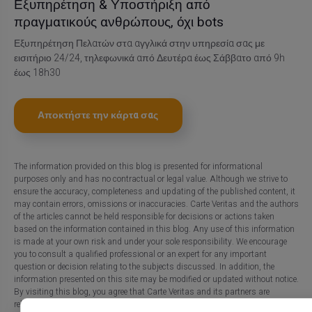
Εξυπηρέτηση & Υποστήριξη από
πραγματικούς ανθρώπους, όχι bots
Εξυπηρέτηση Πελατών στα αγγλικά στην υπηρεσία σας με
εισιτήριο 24/24, τηλεφωνικά από Δευτέρα έως Σάββατο από 9h
έως 18h30
Αποκτήστε την κάρτα σας
The information provided on this blog is presented for informational
purposes only and has no contractual or legal value. Although we strive to
ensure the accuracy, completeness and updating of the published content, it
may contain errors, omissions or inaccuracies. Carte Veritas and the authors
of the articles cannot be held responsible for decisions or actions taken
based on the information contained in this blog. Any use of this information
is made at your own risk and under your sole responsibility. We encourage
you to consult a qualified professional or an expert for any important
question or decision relating to the subjects discussed. In addition, the
information presented on this site may be modified or updated without notice.
By visiting this blog, you agree that Carte Veritas and its partners are
released from any liability concerning losses, direct or indirect damages, or