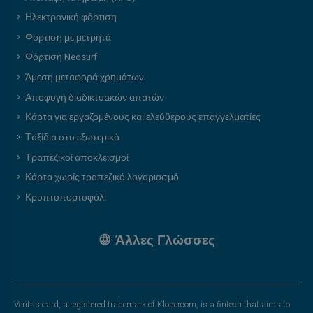
Ηλεκτρονική φόρτιση
Φόρτιση με μετρητά
Φόρτιση Neosurf
Άμεση μεταφορά χρημάτων
Αποφυγή διαδικτυακών απατών
Κάρτα για εργαζομένους και ελεύθερους επαγγελματίες
Ταξίδια στο εξωτερικό
Τραπεζικοί αποκλεισμοί
Κάρτα χωρίς τραπεζικό λογαριασμό
Κρυπτοπορτοφόλι
Άλλες Γλώσσες
Veritas card, a registered trademark of Klopercom, is a fintech that aims to