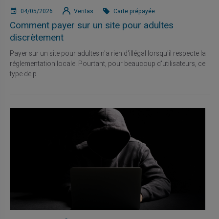
04/05/2026
Veritas
Carte prépayée
Comment payer sur un site pour adultes
discrètement
Payer sur un site pour adultes n'a rien d'illégal lorsqu'il respecte la
réglementation locale. Pourtant, pour beaucoup d'utilisateurs, ce
type de p...