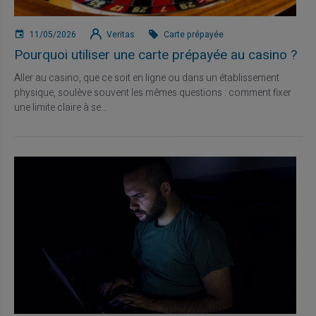
11/05/2026
Veritas
Carte prépayée
Pourquoi utiliser une carte prépayée au casino ?
Aller au casino, que ce soit en ligne ou dans un établissement
physique, soulève souvent les mêmes questions : comment fixer
une limite claire à se...