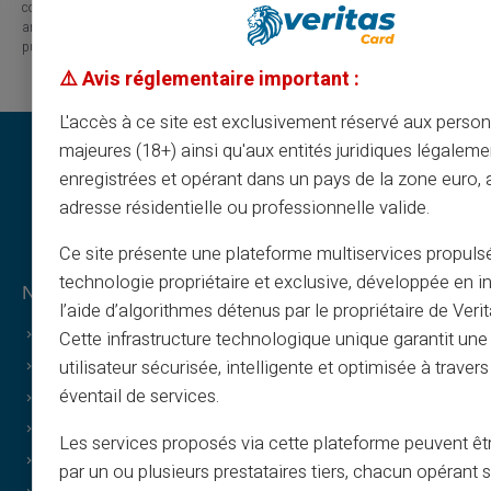
consequences arising from the use of the contents of this site, whether they
are linked to errors, omissions or the interpretation of the information
published.
⚠️ Avis réglementaire important :
L'accès à ce site est exclusivement réservé aux perso
majeures (18+) ainsi qu'aux entités juridiques légaleme
enregistrées et opérant dans un pays de la zone euro,
adresse résidentielle ou professionnelle valide.
Ce site présente une plateforme multiservices propuls
technologie propriétaire et exclusive, développée en i
Νομικές πληροφορίες & όροι
l’aide d’algorithmes détenus par le propriétaire de Veri
Γενικοί όροι
Cette infrastructure technologique unique garantit un
utilisateur sécurisée, intelligente et optimisée à travers
Νομική ειδοποίηση
éventail de services.
Πολιτική απορρήτου
Όροι χρήσης
Les services proposés via cette plateforme peuvent êtr
Πολιτική cookies
par un ou plusieurs prestataires tiers, chacun opérant