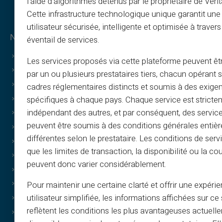
l’aide d’algorithmes détenus par le propriétaire de Veri
Cette infrastructure technologique unique garantit un
utilisateur sécurisée, intelligente et optimisée à travers
Νομικές πληροφορίες & όροι
éventail de services.
Γενικοί όροι
Les services proposés via cette plateforme peuvent êtr
Νομική ειδοποίηση
par un ou plusieurs prestataires tiers, chacun opérant
Πολιτική απορρήτου
cadres réglementaires distincts et soumis à des exige
Όροι χρήσης
spécifiques à chaque pays. Chaque service est stricte
indépendant des autres, et par conséquent, des service
Πολιτική cookies
peuvent être soumis à des conditions générales entiè
Συχνές ερωτήσεις
différentes selon le prestataire. Les conditions de serv
Οδηγοί
que les limites de transaction, la disponibilité ou la c
Όροι – Πρόγραμμα σύστασης
peuvent donc varier considérablement.
Πολιτική εκτύπωσης και χρήσης εικόνων
Όροι δωροκαρτών
Pour maintenir une certaine clarté et offrir une expéri
utilisateur simplifiée, les informations affichées sur ce 
Όροι cashback
reflètent les conditions les plus avantageuses actuell
Ποιοι είμαστε;