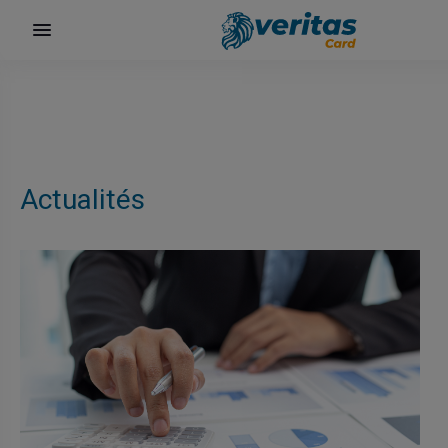
αι
Actualités
ίων