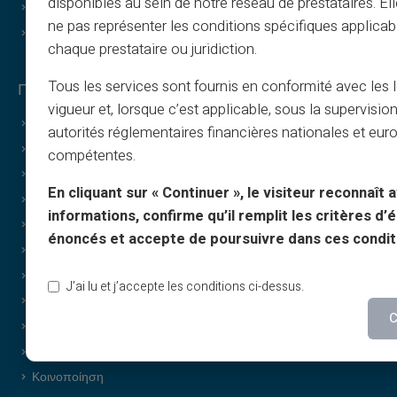
disponibles au sein de notre réseau de prestataires. El
Γίνετε συνεργάτης
ne pas représenter les conditions spécifiques applicab
Επικοινωνία
chaque prestataire ou juridiction.
Tous les services sont fournis en conformité avec les 
Πλεονεκτήματα Veritas
vigueur et, lorsque c’est applicable, sous la supervisio
Γιατί VERITAS;
autorités réglementaires financières nationales et eu
Αποκλειστικό IBAN και RIB
compétentes.
3D Secure
En cliquant sur « Continuer », le visiteur reconnaît a
Προσφορές
informations, confirme qu’il remplit les critères d’él
Ειδικές προσφορές
énoncés et accepte de poursuivre dans ces condit
Εκτύπωση κατ’ απαίτηση
Δώρα
J’ai lu et j’accepte les conditions ci-dessus.
Ειδική προσφορά cashback
C
Χωρίς απόδειξη εισοδήματος
Διακριτικές / εμπιστευτικές αγορές
Κοινοποίηση