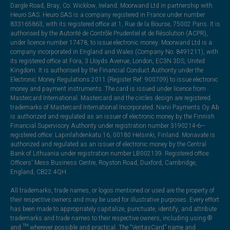
Dargle Road, Bray, Co. Wicklow, Ireland. Moorwand Ltd in partnership with
Heuro SAS. Heuro SAS is a company registered in France under number
833165863, with its registered office at 1, Rue de la Bourse, 75002 Paris. It is
authorised by the Autorité de Contrôle Prudentiel et de Résolution (ACPR),
under licence number 17478, to issue electronic money. Moorwand Ltd is a
company incorporated in England and Wales (Company No. 8491211), with
its registered office at Fora, 3 Lloyds Avenue, London, EC3N 3DS, United
Kingdom. It is authorised by the Financial Conduct Authority under the
Electronic Money Regulations 2011 (Register Ref: 900709) to issue electronic
money and payment instruments. The card is issued under licence from
Mastercard International. Mastercard and the circles design are registered
trademarks of Mastercard International Incorporated. Narvi Payments Oy Ab
is authorized and regulated as an issuer of electronic money by the Finnish
Financial Supervisory Authority under registration number 3190214-6—
registered office: Lapinlahdenkatu 16, 00180 Helsinki, Finland. Monavate is
authorized and regulated as an issuer of electronic money by the Central
Bank of Lithuania under registration number LB002139. Registered office:
Officers' Mess Business Centre, Royston Road, Duxford, Cambridge,
England, CB22 4QH.
All trademarks, trade names, or logos mentioned or used are the property of
their respective owners and may be used for illustrative purposes. Every effort
has been made to appropriately capitalize, punctuate, identify, and attribute
trademarks and trade names to their respective owners, including using ®
and ™ wherever possible and practical. The “VeritasCard” name and