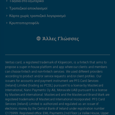
Ταξίδια στο εξωτερικό
Τραπεζικοί αποκλεισμοί
Κάρτα χωρίς τραπεζικό λογαριασμό
Κρυπτοπορτοφόλι
Άλλες Γλώσσες
Veritas card, a registered trademark of Klopercom, is a fintech that aims to
propose a super in-house platform and app where our clients and members
can choose fintech and non-fintech services. We used different providers
according to product and/or service requests and/or client profiles. Our
issuers for accounts and payment instrument are PFS Card Services
(Ireland) Limited (trading as PCSIL) pursuant to a license by Mastercard
International, Narvi Payments Oy Ab, Monavate UAB pursuant to a license
by Mastercard International. Mastercard and the Mastercard Brand Mark are
registered trademarks of Mastercard International Incorporated. PFS Card
Services (Ireland) Limited is authorized and regulated as an issuer of
electronic money by the Central Bank of Ireland under registration number
C175999. Registered office: EML Payments,2nd Floor La Vallee House, Upper