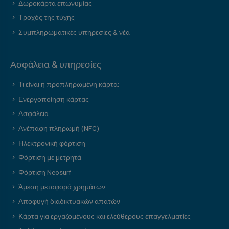
Δωροκάρτα επωνυμίας
Τροχός της τύχης
Συμπληρωματικές υπηρεσίες & νέα
Ασφάλεια & υπηρεσίες
Τι είναι η προπληρωμένη κάρτα;
Ενεργοποίηση κάρτας
Ασφάλεια
Ανέπαφη πληρωμή (NFC)
Ηλεκτρονική φόρτιση
Φόρτιση με μετρητά
Φόρτιση Neosurf
Άμεση μεταφορά χρημάτων
Αποφυγή διαδικτυακών απατών
Κάρτα για εργαζομένους και ελεύθερους επαγγελματίες