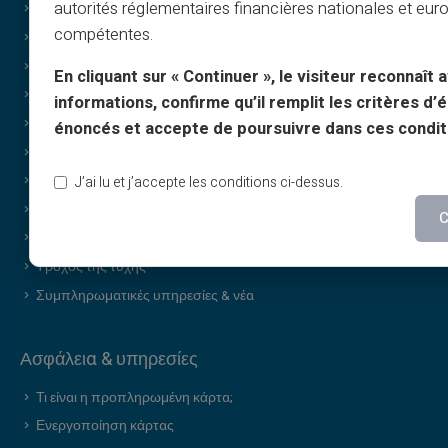
autorités réglementaires financières nationales et eu
Προσφορές
compétentes.
Ειδικές προσφορές
Εκτύπωση κατ’ απαίτηση
En cliquant sur « Continuer », le visiteur reconnaît a
Δώρα
informations, confirme qu’il remplit les critères d’él
Ειδική προσφορά cashback
énoncés et accepte de poursuivre dans ces condit
Χωρίς απόδειξη εισοδήματος
Διακριτικές / εμπιστευτικές αγορές
J’ai lu et j’accepte les conditions ci-dessus.
Κοινοποίηση
C
Δωροκάρτα επωνυμίας
Τροχός της τύχης
Συμπληρωματικές υπηρεσίες & νέα
Ασφάλεια & υπηρεσίες
Τι είναι η προπληρωμένη κάρτα;
Ενεργοποίηση κάρτας