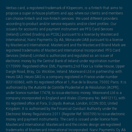
Veritas card, a registered trademark of Klopercom, is a fintech that aims to
propose a super in-house platform and app where our clients and members
can choose fintech and non-fintech services. We used different providers
according to product and/or service requests and/or client profiles. Our
issuers for accounts and payment instrument are PFS Card Services
(Ireland) Limited (trading as PCSIL) pursuant to a license by Mastercard
International, Narvi Payments Oy Ab, Monavate UAB pursuant to a license
by Mastercard International. Mastercard and the Mastercard Brand Mark are
registered trademarks of Mastercard International Incorporated. PFS Card
Services (Ireland) Limited is authorized and regulated as an issuer of
electronic money by the Central Bank of Ireland under registration number
C175999. Registered office: EML Payments,2nd Floor La Vallee House, Upper
Dargle Road, Bray, Co. Wicklow, Ireland. Moorwand Ltd in partnership with
Heuro SAS. Heuro SAS is a company registered in France under number
833165863, with its registered office at 1, Rue de la Bourse, 75002 Paris. It is
authorised by the Autorité de Contrôle Prudentiel et de Résolution (ACPR),
under licence number 17478, to issue electronic money. Moorwand Ltd is a
company incorporated in England and Wales (Company No. 8491211), with
its registered office at Fora, 3 Lloyds Avenue, London, EC3N 3DS, United
Kingdom. It is authorised by the Financial Conduct Authority under the
Electronic Money Regulations 2011 (Register Ref: 900709) to issue electronic
money and payment instruments. The card is issued under licence from
Mastercard International. Mastercard and the circles design are registered
trademarks of Mastercard International Incorporated. Narvi Payments Oy Ab