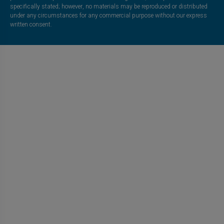
specifically stated; however, no materials may be reproduced or distributed
under any circumstances for any commercial purpose without our express
written consent.