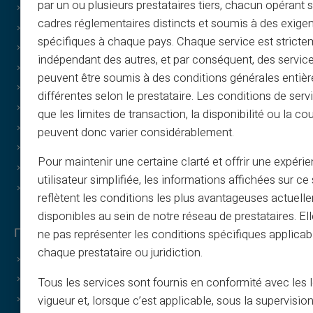
par un ou plusieurs prestataires tiers, chacun opérant
Πολιτική cookies
cadres réglementaires distincts et soumis à des exige
Συχνές ερωτήσεις
spécifiques à chaque pays. Chaque service est stricte
Οδηγοί
indépendant des autres, et par conséquent, des service
Όροι – Πρόγραμμα σύστασης
peuvent être soumis à des conditions générales entiè
Πολιτική εκτύπωσης και χρήσης εικόνων
différentes selon le prestataire. Les conditions de serv
Όροι δωροκαρτών
que les limites de transaction, la disponibilité ou la c
Όροι cashback
peuvent donc varier considérablement.
Ποιοι είμαστε;
Pour maintenir une certaine clarté et offrir une expéri
Γίνετε συνεργάτης
utilisateur simplifiée, les informations affichées sur ce 
Επικοινωνία
reflètent les conditions les plus avantageuses actuell
disponibles au sein de notre réseau de prestataires. El
Πλεονεκτήματα Veritas
ne pas représenter les conditions spécifiques applicab
chaque prestataire ou juridiction.
Γιατί VERITAS;
Αποκλειστικό IBAN και RIB
Tous les services sont fournis en conformité avec les 
vigueur et, lorsque c’est applicable, sous la supervisio
3D Secure