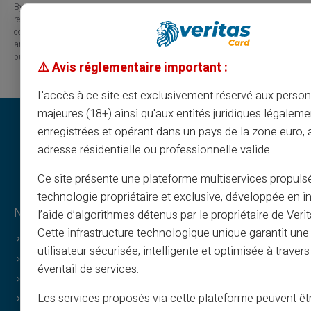
By visiting this blog, you agree that Carte Veritas and its partners are
released from any liability concerning losses, direct or indirect damages, or
consequences arising from the use of the contents of this site, whether they
are linked to errors, omissions or the interpretation of the information
published.
⚠️ Avis réglementaire important :
L'accès à ce site est exclusivement réservé aux perso
majeures (18+) ainsi qu'aux entités juridiques légaleme
enregistrées et opérant dans un pays de la zone euro,
adresse résidentielle ou professionnelle valide.
Ce site présente une plateforme multiservices propuls
technologie propriétaire et exclusive, développée en i
Νομικές πληροφορίες & όροι
l’aide d’algorithmes détenus par le propriétaire de Veri
Cette infrastructure technologique unique garantit un
Γενικοί όροι
utilisateur sécurisée, intelligente et optimisée à travers
Νομική ειδοποίηση
éventail de services.
Πολιτική απορρήτου
Les services proposés via cette plateforme peuvent êtr
Όροι χρήσης