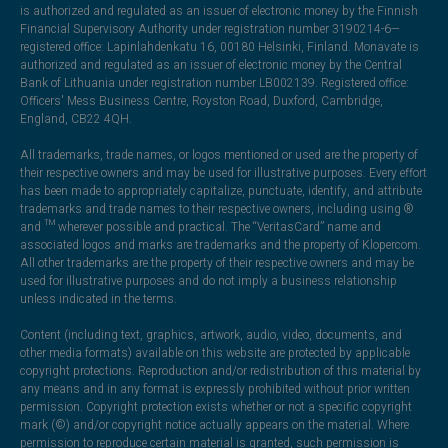
is authorized and regulated as an issuer of electronic money by the Finnish
Financial Supervisory Authority under registration number 3190214-6—
registered office: Lapinlahdenkatu 16, 00180 Helsinki, Finland. Monavate is
authorized and regulated as an issuer of electronic money by the Central
Bank of Lithuania under registration number LB002139. Registered office:
Officers' Mess Business Centre, Royston Road, Duxford, Cambridge,
England, CB22 4QH.
All trademarks, trade names, or logos mentioned or used are the property of
their respective owners and may be used for illustrative purposes. Every effort
has been made to appropriately capitalize, punctuate, identify, and attribute
trademarks and trade names to their respective owners, including using ®
and ™ wherever possible and practical. The “VeritasCard” name and
associated logos and marks are trademarks and the property of Klopercom.
All other trademarks are the property of their respective owners and may be
used for illustrative purposes and do not imply a business relationship
unless indicated in the terms.
Content (including text, graphics, artwork, audio, video, documents, and
other media formats) available on this website are protected by applicable
copyright protections. Reproduction and/or redistribution of this material by
any means and in any format is expressly prohibited without prior written
permission. Copyright protection exists whether or not a specific copyright
mark (©) and/or copyright notice actually appears on the material. Where
permission to reproduce certain material is granted, such permission is