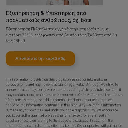
Εξυπηρέτηση & Υποστήριξη από
πραγματικούς ανθρώπους, όχι bots
Εξυπηρέτηση Πελατών στα αγγλικά στην υπηρεσία σας με
εισιτήριο 24/24, τηλεφωνικά από Δευτέρα έως Σάββατο από 9h
έως 18h30
Αποκτήστε την κάρτα σας
The information provided on this blog is presented for informational
purposes only and has no contractual or legal value. Although we strive to
ensure the accuracy, completeness and updating of the published content, it
may contain errors, omissions or inaccuracies. Carte Veritas and the authors
of the articles cannot be held responsible for decisions or actions taken
based on the information contained in this blog. Any use of this information
is made at your own risk and under your sole responsibility. We encourage
you to consult a qualified professional or an expert for any important
question or decision relating to the subjects discussed. In addition, the
information presented on this site may be modified or updated without notice.