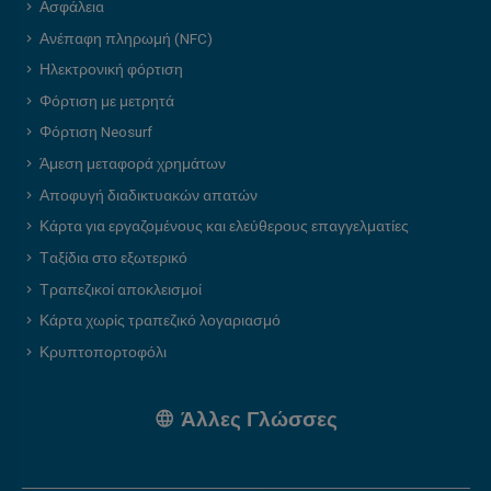
Ασφάλεια
Ανέπαφη πληρωμή (NFC)
Ηλεκτρονική φόρτιση
Φόρτιση με μετρητά
Φόρτιση Neosurf
Άμεση μεταφορά χρημάτων
Αποφυγή διαδικτυακών απατών
Κάρτα για εργαζομένους και ελεύθερους επαγγελματίες
Ταξίδια στο εξωτερικό
Τραπεζικοί αποκλεισμοί
Κάρτα χωρίς τραπεζικό λογαριασμό
Κρυπτοπορτοφόλι
Άλλες Γλώσσες