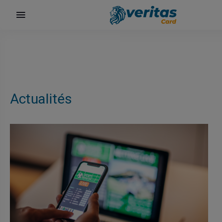
αι
Actualités
ίων