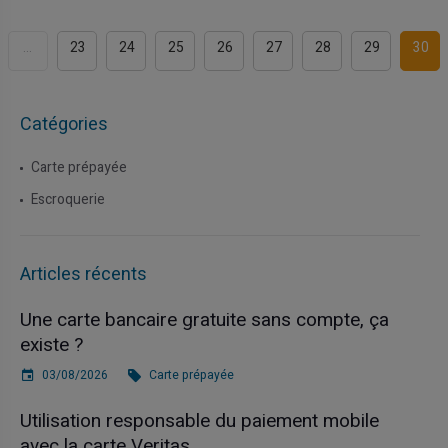
...
23
24
25
26
27
28
29
30
Catégories
Carte prépayée
Escroquerie
Articles récents
Une carte bancaire gratuite sans compte, ça
existe ?
03/08/2026
Carte prépayée
Utilisation responsable du paiement mobile
avec la carte Veritas