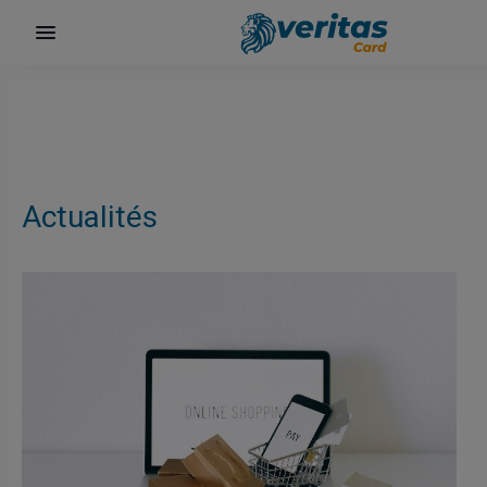
Actualités