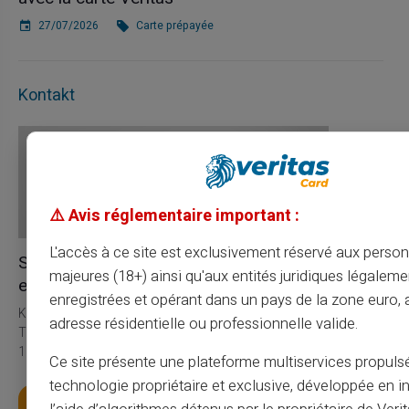
27/07/2026
Carte prépayée
Kontakt
⚠️ Avis réglementaire important :
L'accès à ce site est exclusivement réservé aux perso
Service & Support durch
majeures (18+) ainsi qu'aux entités juridiques légaleme
echte Menschen, nicht durch Bots
enregistrées et opérant dans un pays de la zone euro,
Kundenservice in englischer Sprache zu Ihrer Verfügung mit
adresse résidentielle ou professionnelle valide.
Ticket 24/24, telefonisch von Montag bis Samstag von 9h bis
18h30
Ce site présente une plateforme multiservices propuls
technologie propriétaire et exclusive, développée en i
Hol dir deine Karte