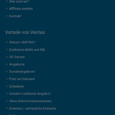
Wer sind wir?
Affiliate werden
Kontakt
Vorteile von Veritas
Warum VERITAS?
Dedizierte IBAN und RIB
3D Secure
Angebote
Sonderangebote
Print on Demand
Schenken
Sonder-Cashback-Angebot
Ohne Einkommensnachweis
Diskrete / vertrauliche Einkäufe