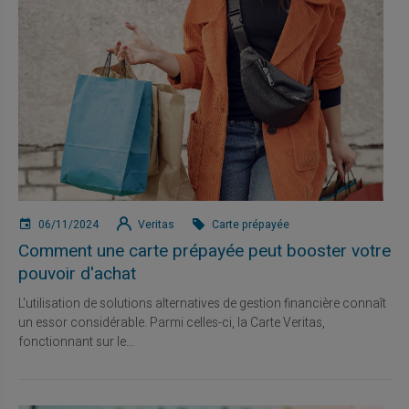
06/11/2024
Veritas
Carte prépayée
Comment une carte prépayée peut booster votre
pouvoir d'achat
L'utilisation de solutions alternatives de gestion financière connaît
un essor considérable. Parmi celles-ci, la Carte Veritas,
fonctionnant sur le...