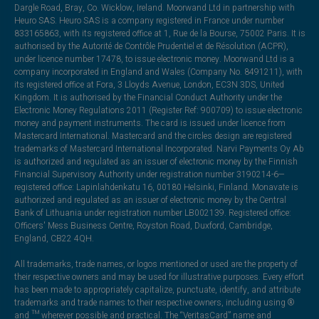
Dargle Road, Bray, Co. Wicklow, Ireland. Moorwand Ltd in partnership with
Heuro SAS. Heuro SAS is a company registered in France under number
833165863, with its registered office at 1, Rue de la Bourse, 75002 Paris. It is
authorised by the Autorité de Contrôle Prudentiel et de Résolution (ACPR),
under licence number 17478, to issue electronic money. Moorwand Ltd is a
company incorporated in England and Wales (Company No. 8491211), with
its registered office at Fora, 3 Lloyds Avenue, London, EC3N 3DS, United
Kingdom. It is authorised by the Financial Conduct Authority under the
Electronic Money Regulations 2011 (Register Ref: 900709) to issue electronic
money and payment instruments. The card is issued under licence from
Mastercard International. Mastercard and the circles design are registered
trademarks of Mastercard International Incorporated. Narvi Payments Oy Ab
is authorized and regulated as an issuer of electronic money by the Finnish
Financial Supervisory Authority under registration number 3190214-6—
registered office: Lapinlahdenkatu 16, 00180 Helsinki, Finland. Monavate is
authorized and regulated as an issuer of electronic money by the Central
Bank of Lithuania under registration number LB002139. Registered office:
Officers' Mess Business Centre, Royston Road, Duxford, Cambridge,
England, CB22 4QH.
All trademarks, trade names, or logos mentioned or used are the property of
their respective owners and may be used for illustrative purposes. Every effort
has been made to appropriately capitalize, punctuate, identify, and attribute
trademarks and trade names to their respective owners, including using ®
and ™ wherever possible and practical. The “VeritasCard” name and