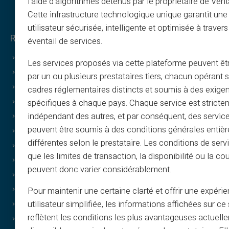
l’aide d’algorithmes détenus par le propriétaire de Veri
Cette infrastructure technologique unique garantit un
utilisateur sécurisée, intelligente et optimisée à travers
Rechtliches & Bedingungen
éventail de services.
Allgemeine Geschäftsbedingungen
Les services proposés via cette plateforme peuvent êtr
Rechtliche Hinweise
par un ou plusieurs prestataires tiers, chacun opérant
Datenschutzerklärung
cadres réglementaires distincts et soumis à des exige
Nutzungsbedingungen
spécifiques à chaque pays. Chaque service est stricte
indépendant des autres, et par conséquent, des service
Cookie-Richtlinie
peuvent être soumis à des conditions générales entiè
FAQ
différentes selon le prestataire. Les conditions de serv
Tutorials
que les limites de transaction, la disponibilité ou la c
Bedingungen – Empfehlungsprogramm
peuvent donc varier considérablement.
Richtlinie für Druck und Bildnutzung
Bedingungen für Geschenkkarten
Pour maintenir une certaine clarté et offrir une expéri
utilisateur simplifiée, les informations affichées sur ce 
Cashback-Bedingungen
reflètent les conditions les plus avantageuses actuell
Wer sind wir?