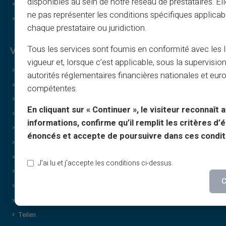
disponibles au sein de notre réseau de prestataires. El
Affiliate werden
ne pas représenter les conditions spécifiques applicab
Kontakt
chaque prestataire ou juridiction.
Tous les services sont fournis en conformité avec les 
Vorteile von Veritas
vigueur et, lorsque c’est applicable, sous la supervisio
Warum VERITAS?
autorités réglementaires financières nationales et eu
Dedizierte IBAN und RIB
compétentes.
3D Secure
En cliquant sur « Continuer », le visiteur reconnaît a
Angebote
informations, confirme qu’il remplit les critères d’él
Sonderangebote
énoncés et accepte de poursuivre dans ces condit
Print on Demand
Schenken
J’ai lu et j’accepte les conditions ci-dessus.
Sonder-Cashback-Angebot
C
Ohne Einkommensnachweis
Diskrete / vertrauliche Einkäufe
Teilen