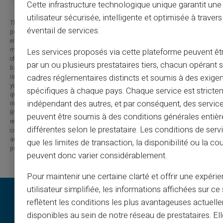
Cette infrastructure technologique unique garantit un
utilisateur sécurisée, intelligente et optimisée à travers
The information provided on this blog is presented for informational
éventail de services.
purposes only and has no contractual or legal value. Although we strive to
ensure the accuracy, completeness and updating of the published content, it
may contain errors, omissions or inaccuracies. Carte Veritas and the authors
Les services proposés via cette plateforme peuvent êtr
of the articles cannot be held responsible for decisions or actions taken
par un ou plusieurs prestataires tiers, chacun opérant
based on the information contained in this blog. Any use of this information
cadres réglementaires distincts et soumis à des exige
is made at your own risk and under your sole responsibility. We encourage
you to consult a qualified professional or an expert for any important
spécifiques à chaque pays. Chaque service est stricte
question or decision relating to the subjects discussed. In addition, the
indépendant des autres, et par conséquent, des service
information presented on this site may be modified or updated without notice.
By visiting this blog, you agree that Carte Veritas and its partners are
peuvent être soumis à des conditions générales entiè
released from any liability concerning losses, direct or indirect damages, or
différentes selon le prestataire. Les conditions de serv
consequences arising from the use of the contents of this site, whether they
are linked to errors, omissions or the interpretation of the information
que les limites de transaction, la disponibilité ou la c
published.
peuvent donc varier considérablement.
Pour maintenir une certaine clarté et offrir une expéri
utilisateur simplifiée, les informations affichées sur ce 
reflètent les conditions les plus avantageuses actuell
disponibles au sein de notre réseau de prestataires. El