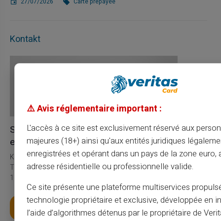
27/07/2026
Carte prépayée
Kontakt
⚠️ Avis réglementaire important :
L'accès à ce site est exclusivement réservé aux perso
Service & Support durch
echte Menschen, nicht durch Bots
majeures (18+) ainsi qu'aux entités juridiques légaleme
enregistrées et opérant dans un pays de la zone euro,
Kundenservice in englischer Sprache zu Ihrer Verfügung mit
adresse résidentielle ou professionnelle valide.
Ticket 24/24, telefonisch von Montag bis Samstag von 9h bis
18h30
Ce site présente une plateforme multiservices propuls
technologie propriétaire et exclusive, développée en i
Hol dir deine Karte
l’aide d’algorithmes détenus par le propriétaire de Veri