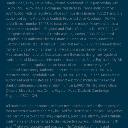
Dargle Road, Bray, Co. Wicklow, Ireland. Moorwand Ltd in partnership with
Heuro SAS. Heuro SAS is a company registered in France under number
833165863, with its registered office at 1, Rue de la Bourse, 75002 Paris. It is
authorised by the Autorité de Contrôle Prudentiel et de Résolution (ACPR),
under licence number 17478, to issue electronic money. Moorwand Ltd is a
company incorporated in England and Wales (Company No. 8491211), with
its registered office at Fora, 3 Lloyds Avenue, London, EC3N 3DS, United
Kingdom. It is authorised by the Financial Conduct Authority under the
Electronic Money Regulations 2011 (Register Ref: 900709) to issue electronic
money and payment instruments. The card is issued under licence from
Mastercard International. Mastercard and the circles design are registered
trademarks of Mastercard International Incorporated. Narvi Payments Oy Ab
is authorized and regulated as an issuer of electronic money by the Finnish
Financial Supervisory Authority under registration number 3190214-6—
registered office: Lapinlahdenkatu 16, 00180 Helsinki, Finland. Monavate is
authorized and regulated as an issuer of electronic money by the Central
Bank of Lithuania under registration number LB002139. Registered office:
Officers' Mess Business Centre, Royston Road, Duxford, Cambridge,
England, CB22 4QH.
All trademarks, trade names, or logos mentioned or used are the property of
their respective owners and may be used for illustrative purposes. Every effort
has been made to appropriately capitalize, punctuate, identify, and attribute
trademarks and trade names to their respective owners, including using ®
and ™ wherever possible and practical. The “VeritasCard” name and