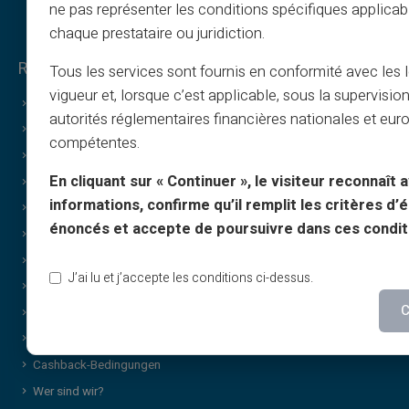
ne pas représenter les conditions spécifiques applicab
chaque prestataire ou juridiction.
Rechtliches & Bedingungen
Tous les services sont fournis en conformité avec les 
vigueur et, lorsque c’est applicable, sous la supervisio
Allgemeine Geschäftsbedingungen
autorités réglementaires financières nationales et eu
Rechtliche Hinweise
compétentes.
Datenschutzerklärung
En cliquant sur « Continuer », le visiteur reconnaît a
Nutzungsbedingungen
informations, confirme qu’il remplit les critères d’él
Cookie-Richtlinie
énoncés et accepte de poursuivre dans ces condit
FAQ
Tutorials
J’ai lu et j’accepte les conditions ci-dessus.
Bedingungen – Empfehlungsprogramm
C
Richtlinie für Druck und Bildnutzung
Bedingungen für Geschenkkarten
Cashback-Bedingungen
Wer sind wir?