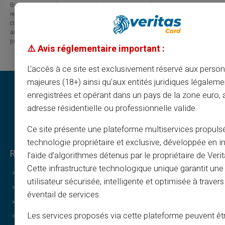
By visiting this blog, you agree that Carte Veritas and its partners are
released from any liability concerning losses, direct or indirect damages, or
consequences arising from the use of the contents of this site, whether they
are linked to errors, omissions or the interpretation of the information
published.
⚠️ Avis réglementaire important :
L'accès à ce site est exclusivement réservé aux perso
majeures (18+) ainsi qu'aux entités juridiques légaleme
enregistrées et opérant dans un pays de la zone euro,
adresse résidentielle ou professionnelle valide.
Ce site présente une plateforme multiservices propuls
technologie propriétaire et exclusive, développée en i
Rechtliches & Bedingungen
l’aide d’algorithmes détenus par le propriétaire de Veri
Cette infrastructure technologique unique garantit un
Allgemeine Geschäftsbedingungen
utilisateur sécurisée, intelligente et optimisée à travers
Rechtliche Hinweise
éventail de services.
Datenschutzerklärung
Les services proposés via cette plateforme peuvent êtr
Nutzungsbedingungen