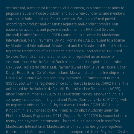
Veritas card, a registered trademark of Klopercom, is a fintech that aims to
propose a super in-house platform and app where our clients and members
can choose fintech and non-fintech services. We used different providers
according to product and/or service requests and/or client profiles. Our
issuers for accounts and payment instrument are PFS Card Services
(Ireland) Limited (trading as PCSIL) pursuant to a license by Mastercard
International, Narvi Payments Oy Ab, Monavate UAB pursuant to a license
by Mastercard International. Mastercard and the Mastercard Brand Mark are
registered trademarks of Mastercard International Incorporated. PFS Card
Services (Ireland) Limited is authorized and regulated as an issuer of
electronic money by the Central Bank of Ireland under registration number
C175999. Registered office: EML Payments,2nd Floor La Vallee House, Upper
Dargle Road, Bray, Co. Wicklow, Ireland. Moorwand Ltd in partnership with
Heuro SAS. Heuro SAS is a company registered in France under number
833165863, with its registered office at 1, Rue de la Bourse, 75002 Paris. It is
authorised by the Autorité de Contrôle Prudentiel et de Résolution (ACPR),
under licence number 17478, to issue electronic money. Moorwand Ltd is a
company incorporated in England and Wales (Company No. 8491211), with
its registered office at Fora, 3 Lloyds Avenue, London, EC3N 3DS, United
Kingdom. It is authorised by the Financial Conduct Authority under the
Electronic Money Regulations 2011 (Register Ref: 900709) to issue electronic
money and payment instruments. The card is issued under licence from
Mastercard International. Mastercard and the circles design are registered
trademarks of Mastercard International Incorporated. Narvi Payments Oy Ab