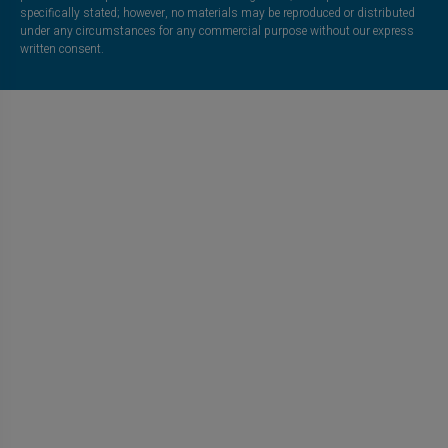
specifically stated; however, no materials may be reproduced or distributed
under any circumstances for any commercial purpose without our express
written consent.