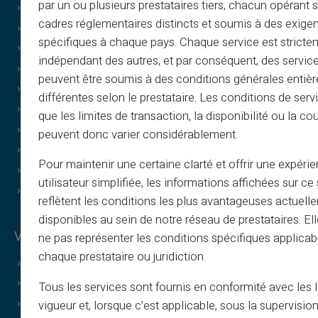
par un ou plusieurs prestataires tiers, chacun opérant
Cookie-Richtlinie
cadres réglementaires distincts et soumis à des exige
FAQ
spécifiques à chaque pays. Chaque service est stricte
Tutorials
indépendant des autres, et par conséquent, des service
Bedingungen – Empfehlungsprogramm
peuvent être soumis à des conditions générales entiè
Richtlinie für Druck und Bildnutzung
différentes selon le prestataire. Les conditions de serv
Bedingungen für Geschenkkarten
que les limites de transaction, la disponibilité ou la c
Cashback-Bedingungen
peuvent donc varier considérablement.
Wer sind wir?
Pour maintenir une certaine clarté et offrir une expéri
Affiliate werden
utilisateur simplifiée, les informations affichées sur ce 
Kontakt
reflètent les conditions les plus avantageuses actuell
disponibles au sein de notre réseau de prestataires. El
Vorteile von Veritas
ne pas représenter les conditions spécifiques applicab
chaque prestataire ou juridiction.
Warum VERITAS?
Dedizierte IBAN und RIB
Tous les services sont fournis en conformité avec les 
vigueur et, lorsque c’est applicable, sous la supervisio
3D Secure