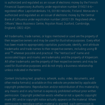
is authorized and regulated as an issuer of electronic money by the Finnish
Financial Supervisory Authority under registration number 3190214-6—
registered office: Lapinlahdenkatu 16, 00180 Helsinki, Finland. Monavate is
authorized and regulated as an issuer of electronic money by the Central
Bank of Lithuania under registration number LB002139. Registered office:
Officers' Mess Business Centre, Royston Road, Duxford, Cambridge,
England, CB22 4QH.
All trademarks, trade names, or logos mentioned or used are the property of
their respective owners and may be used for illustrative purposes. Every effort
has been made to appropriately capitalize, punctuate, identify, and attribute
trademarks and trade names to their respective owners, including using ®
and ™ wherever possible and practical. The “VeritasCard” name and
associated logos and marks are trademarks and the property of Klopercom.
All other trademarks are the property of their respective owners and may be
used for illustrative purposes and do not imply a business relationship
unless indicated in the terms.
Content (including text, graphics, artwork, audio, video, documents, and
other media formats) available on this website are protected by applicable
copyright protections. Reproduction and/or redistribution of this material by
any means and in any format is expressly prohibited without prior written
permission. Copyright protection exists whether or not a specific copyright
mark (©) and/or copyright notice actually appears on the material. Where
permission to reproduce certain material is granted, such permission is