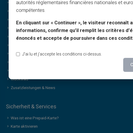
autorités réglementaires financières nationales et eu
Angebote
compétentes.
Sonderangebote
Print on Demand
En cliquant sur « Continuer », le visiteur reconnaît a
Schenken
informations, confirme qu’il remplit les critères d’él
Sonder-Cashback-Angebot
énoncés et accepte de poursuivre dans ces condit
Ohne Einkommensnachweis
Diskrete / vertrauliche Einkäufe
J’ai lu et j’accepte les conditions ci-dessus.
Teilen
C
Marken-Geschenkkarte
Glücksrad
Zusatzleistungen & News
Sicherheit & Services
Was ist eine Prepaid-Karte?
Karte aktivieren