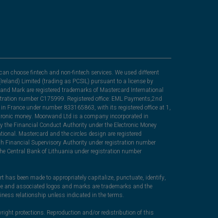
can choose fintech and non-fintech services. We used different
Ireland) Limited (trading as PCSIL) pursuant to a license by
nd Mark are registered trademarks of Mastercard International
egistration number C175999. Registered office: EML Payments,2nd
in France under number 833165863, with its registered office at 1,
lectronic money. Moorwand Ltd is a company incorporated in
y the Financial Conduct Authority under the Electronic Money
ional. Mastercard and the circles design are registered
sh Financial Supervisory Authority under registration number
he Central Bank of Lithuania under registration number
rt has been made to appropriately capitalize, punctuate, identify,
ame and associated logos and marks are trademarks and the
iness relationship unless indicated in the terms.
right protections. Reproduction and/or redistribution of this