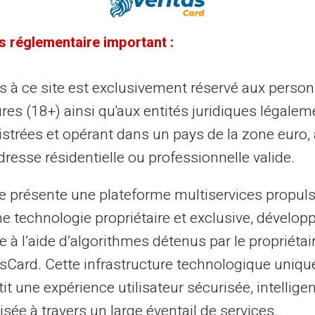
08/01/2025
Veritas
Carte prépayée
tes de versements du RSA
s réglementaire important :
evoir le Revenu de Solidarité Active (RSA) à la bonne
e est vital pour des millions de foyers en France. Ces
ès à ce site est exclusivement réservé aux perso
sements permettent de subveni...
res (18+) ainsi qu'aux entités juridiques légalem
istrées et opérant dans un pays de la zone euro,
resse résidentielle ou professionnelle valide.
07/01/2025
Veritas
Carte prépayée
te présente une plateforme multiservices propul
s dates de versements de France
ne technologie propriétaire et exclusive, dévelop
avail
e à l’aide d’algorithmes détenus par le propriétai
 dates de versement de France Travail sont un sujet
asCard. Cette infrastructure technologique uniqu
tral pour les demandeurs d’emploi et les bénéficiaires
it une expérience utilisateur sécurisée, intelligen
llocations. Ces versements cons...
sée à travers un large éventail de services.