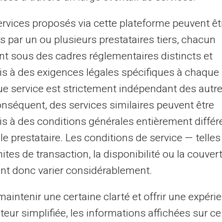
ervices proposés via cette plateforme peuvent êt
06/01/2025
Veritas
Carte prépayée
s par un ou plusieurs prestataires tiers, chacun
mment remplir un chèque
nt sous des cadres réglementaires distincts et
cilement ?
s à des exigences légales spécifiques à chaque 
e service est strictement indépendant des autre
s avez sans doute déjà ressenti une légère
réhension au moment de remplir un chèque. Une
onséquent, des services similaires peuvent être
tion simple revient souvent : «Ai-je bien inscri...
s à des conditions générales entièrement différ
le prestataire. Les conditions de service — telle
mites de transaction, la disponibilité ou la couve
18
19
20
21
...
31
32
›
nt donc varier considérablement.
aintenir une certaine clarté et offrir une expéri
al purposes only and has no contractual or legal value. Although we strive to ensure
 the authors of the articles cannot be held responsible for decisions or actions taken
ateur simplifiée, les informations affichées sur ce
lity. We encourage you to consult a qualified professional or an expert for any impor