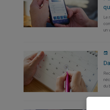
qu
Le 
com
un v
Da
Rec
néc
du 