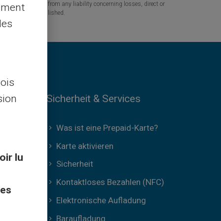
tners are released from any liability concerning losses, direct or
lement
the information published.
les
lois
Sicherheit & Services
sion
Was ist eine Prepaid-Karte?
Karte aktivieren
oir lu
Sicherheit
Kontaktloses Bezahlen (NFC)
ces
Elektronische Aufladung
Baraufladung