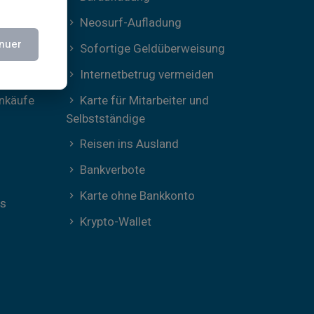
Neosurf-Aufladung
nuer
bot
Sofortige Geldüberweisung
eis
Internetbetrug vermeiden
inkäufe
Karte für Mitarbeiter und
Selbstständige
Reisen ins Ausland
Bankverbote
Karte ohne Bankkonto
ws
Krypto-Wallet