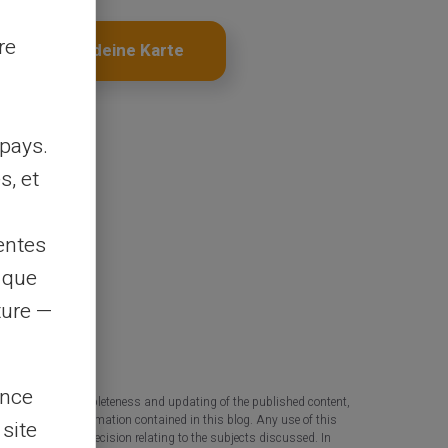
re
Hol dir deine Karte
pays.
s, et
entes
s que
rture —
ence
 the accuracy, completeness and updating of the published content,
 based on the information contained in this blog. Any use of this
 site
tant question or decision relating to the subjects discussed. In