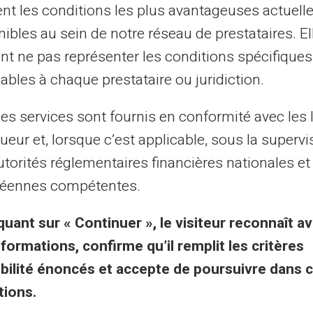
updated without notice. By visiting this blog, you agree that Carte Veritas and its par
tent les conditions les plus avantageuses actuel
ts of this site, whether they are linked to errors, omissions or the interpretation of 
ibles au sein de notre réseau de prestataires. El
nt ne pas représenter les conditions spécifiques
ables à chaque prestataire ou juridiction.
les services sont fournis en conformité avec les 
liches & Bedingungen
Vorteile von Veritas
ueur et, lorsque c’est applicable, sous la supervi
utorités réglementaires financières nationales et
emeine
Warum VERITAS?
éennes compétentes.
ftsbedingungen
Dedizierte IBAN und RIB
quant sur « Continuer », le visiteur reconnaît av
tliche Hinweise
3D Secure
nformations, confirme qu’il remplit les critères
nschutzerklärung
Angebote
gibilité énoncés et accepte de poursuivre dans 
zungsbedingungen
Sonderangebote
tions.
ie-Richtlinie
Print on Demand