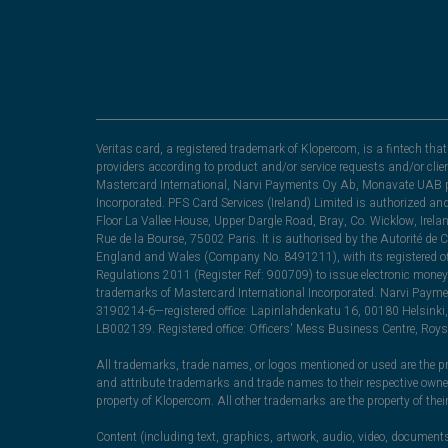
Veritas card, a registered trademark of Klopercom, is a fintech t
providers according to product and/or service requests and/or clie
Mastercard International, Narvi Payments Oy Ab, Monavate UAB pu
Incorporated. PFS Card Services (Ireland) Limited is authorized a
Floor La Vallee House, Upper Dargle Road, Bray, Co. Wicklow, Irel
Rue de la Bourse, 75002 Paris. It is authorised by the Autorité de
England and Wales (Company No. 8491211), with its registered off
Regulations 2011 (Register Ref: 900709) to issue electronic money
trademarks of Mastercard International Incorporated. Narvi Paymen
3190214-6—registered office: Lapinlahdenkatu 16, 00180 Helsinki, 
LB002139. Registered office: Officers' Mess Business Centre, Ro
All trademarks, trade names, or logos mentioned or used are the pro
and attribute trademarks and trade names to their respective ow
property of Klopercom. All other trademarks are the property of the
Content (including text, graphics, artwork, audio, video, documents