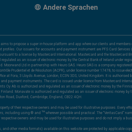
Andere Sprachen
hat aims to propose a super in-house platform and app where our clients and members 
nt profiles. Our issuers for accounts and payment instrument are PFS Card Services (
rsuant to a license by Mastercard International. Mastercard and the Mastercard Bra
nd regulated as an issuer of electronic money by the Central Bank of Ireland under r
and. Moorwand Ltd in partnership with Heuro SAS. Heuro SAS is a company registered 
 Contrôle Prudentiel et de Résolution (ACPR), under licence number 17478, to issue e
ice at Fora, 3 Lloyds Avenue, London, EC3N 3DS, United Kingdom. It is authorised b
 and payment instruments. The card is issued under licence from Mastercard Internat
ts Oy Ab is authorized and regulated as an issuer of electronic money by the Finni
Finland. Monavate is authorized and regulated as an issuer of electronic money by t
yston Road, Duxford, Cambridge, England, CB22 4QH.
perty of their respective owners and may be used for illustrative purposes. Every effo
ners, including using ® and ™ wherever possible and practical. The “VeritasCard” n
ir respective owners and may be used for illustrative purposes and do not imply a bus
, and other media formats) available on this website are protected by applicable copy