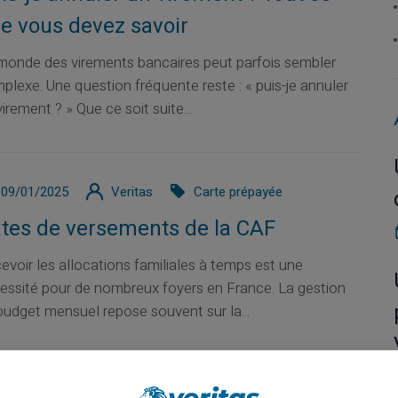
e vous devez savoir
monde des virements bancaires peut parfois sembler
plexe. Une question fréquente reste : « puis-je annuler
irement ? » Que ce soit suite...
09/01/2025
Veritas
Carte prépayée
tes de versements de la CAF
evoir les allocations familiales à temps est une
essité pour de nombreux foyers en France. La gestion
budget mensuel repose souvent sur la...