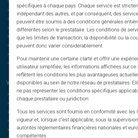
Vejledninger
spécifiques à chaque pays. Chaque service est stricte
Vilkår – henvisningsprogram
indépendant des autres, et par conséquent, des service
Politik for print og brug af billeder
peuvent être soumis à des conditions générales entiè
Vilkår for gavekort
différentes selon le prestataire. Les conditions de serv
Cashback-vilkår
que les limites de transaction, la disponibilité ou la c
peuvent donc varier considérablement.
Hvem er vi?
Bliv affiliate
Pour maintenir une certaine clarté et offrir une expéri
Kontakt os
utilisateur simplifiée, les informations affichées sur ce 
reflètent les conditions les plus avantageuses actuell
Veritas-fordele
disponibles au sein de notre réseau de prestataires. El
ne pas représenter les conditions spécifiques applicab
Hvorfor VERITAS?
chaque prestataire ou juridiction.
Dedikeret IBAN og RIB
Tous les services sont fournis en conformité avec les 
3D Secure
vigueur et, lorsque c’est applicable, sous la supervisio
Tilbud
autorités réglementaires financières nationales et eu
Særlige tilbud
compétentes.