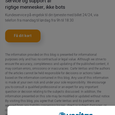
Service og support af
rigtige mennesker, ikke bots
Kundeservice på engelsk til din tjeneste med billet 24/24, via
telefon fra mandag til lørdag fra 9h til 18.30
Få dit kort
The information provided on this blog is presented for informational
purposes only and has no contractual or legal value. Although we strive to
ensure the accuracy, completeness and updating of the published content, it
may contain errors, omissions or inaccuracies. Carte Veritas and the authors
of the articles cannot be held responsible for decisions or actions taken
based on the information contained in this blog. Any use of this information
is made at your own risk and under your sole responsibility. We encourage
you to consult a qualified professional or an expert for any important
question or decision relating to the subjects discussed. In addition, the
information presented on this site may be modified or updated without notice.
By visiting this blog, you agree that Carte Veritas and its partners are
released from any liability concerning losses, direct or indirect damages, or
consequences arising from the use of the contents of this site, whether they
are linked to errors, omissions or the interpretation of the information