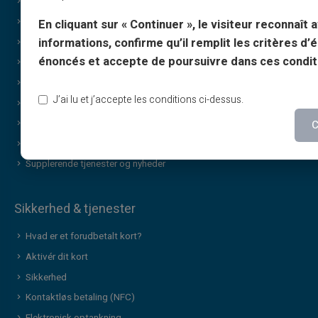
Print on demand
Gaver
En cliquant sur « Continuer », le visiteur reconnaît a
informations, confirme qu’il remplit les critères d’él
Særligt cashback-tilbud
énoncés et accepte de poursuivre dans ces condit
Ingen dokumentation for indkomst
Diskrete / fortrolige køb
J’ai lu et j’accepte les conditions ci-dessus.
Deling
Brand-gavekort
C
Lykkehjulet
Supplerende tjenester og nyheder
Sikkerhed & tjenester
Hvad er et forudbetalt kort?
Aktivér dit kort
Sikkerhed
Kontaktløs betaling (NFC)
Elektronisk optankning