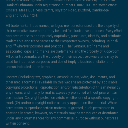
authorized and regulated as an issuer of electronic money by the Central
Bank of Lithuania under registration number LB002139. Registered office:
Officers' Mess Business Centre, Royston Road, Duxford, Cambridge,
England, CB22 4QH.
All trademarks, trade names, or logos mentioned or used are the property of
their respective owners and may be used for illustrative purposes. Every effort
has been made to appropriately capitalize, punctuate, identify, and attribute
trademarks and trade names to their respective owners, including using ®
and ™ wherever possible and practical. The “VeritasCard” name and
associated logos and marks are trademarks and the property of Klopercom.
All other trademarks are the property of their respective owners and may be
used for illustrative purposes and do not imply a business relationship
unless indicated in the terms.
Content (including text, graphics, artwork, audio, video, documents, and
other media formats) available on this website are protected by applicable
copyright protections. Reproduction and/or redistribution of this material by
any means and in any format is expressly prohibited without prior written
permission. Copyright protection exists whether or not a specific copyright
mark (©) and/or copyright notice actually appears on the material. Where
permission to reproduce certain material is granted, such permission is
specifically stated; however, no materials may be reproduced or distributed
under any circumstances for any commercial purpose without our express
written consent.