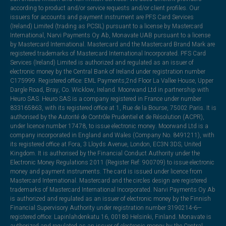
according to product and/or service requests and/or client profiles. Our
issuers for accounts and payment instrument are PFS Card Services
(Ireland) Limited (trading as PCSIL) pursuant to a license by Mastercard
International, Narvi Payments Oy Ab, Monavate UAB pursuant to a license
by Mastercard International. Mastercard and the Mastercard Brand Mark are
registered trademarks of Mastercard International Incorporated. PFS Card
Services (Ireland) Limited is authorized and regulated as an issuer of
electronic money by the Central Bank of Ireland under registration number
C175999. Registered office: EML Payments,2nd Floor La Vallee House, Upper
Dargle Road, Bray, Co. Wicklow, Ireland. Moorwand Ltd in partnership with
Heuro SAS. Heuro SAS is a company registered in France under number
833165863, with its registered office at 1, Rue de la Bourse, 75002 Paris. It is
authorised by the Autorité de Contrôle Prudentiel et de Résolution (ACPR),
under licence number 17478, to issue electronic money. Moorwand Ltd is a
company incorporated in England and Wales (Company No. 8491211), with
its registered office at Fora, 3 Lloyds Avenue, London, EC3N 3DS, United
Kingdom. It is authorised by the Financial Conduct Authority under the
Electronic Money Regulations 2011 (Register Ref: 900709) to issue electronic
money and payment instruments. The card is issued under licence from
Mastercard International. Mastercard and the circles design are registered
trademarks of Mastercard International Incorporated. Narvi Payments Oy Ab
is authorized and regulated as an issuer of electronic money by the Finnish
Financial Supervisory Authority under registration number 3190214-6—
registered office: Lapinlahdenkatu 16, 00180 Helsinki, Finland. Monavate is