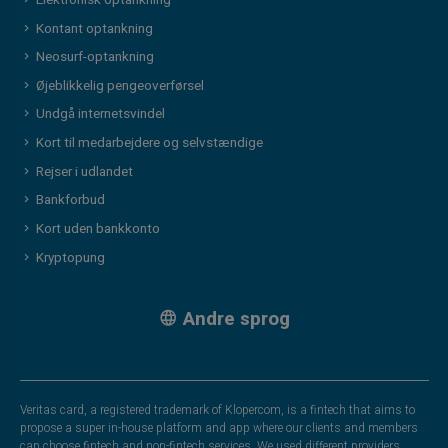
Kontant optankning
Neosurf-optankning
Øjeblikkelig pengeoverførsel
Undgå internetsvindel
Kort til medarbejdere og selvstændige
Rejser i udlandet
Bankforbud
Kort uden bankkonto
Kryptopung
Andre sprog
Veritas card, a registered trademark of Klopercom, is a fintech that aims to
propose a super in-house platform and app where our clients and members
can choose fintech and non-fintech services. We used different providers