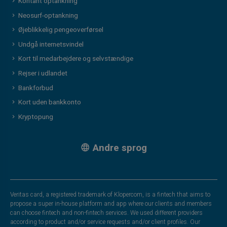
Kontant optankning
Neosurf-optankning
Øjeblikkelig pengeoverførsel
Undgå internetsvindel
Kort til medarbejdere og selvstændige
Rejser i udlandet
Bankforbud
Kort uden bankkonto
Kryptopung
Andre sprog
Veritas card, a registered trademark of Klopercom, is a fintech that aims to
propose a super in-house platform and app where our clients and members
can choose fintech and non-fintech services. We used different providers
according to product and/or service requests and/or client profiles. Our