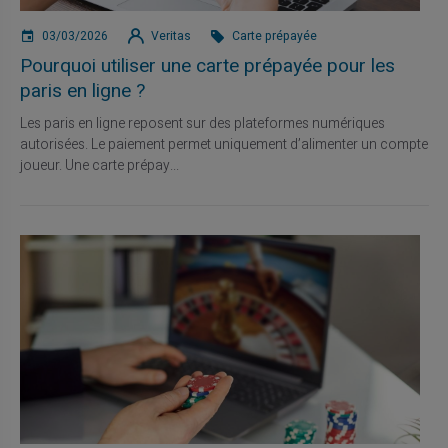
03/03/2026
Veritas
Carte prépayée
Pourquoi utiliser une carte prépayée pour les
paris en ligne ?
Les paris en ligne reposent sur des plateformes numériques
autorisées. Le paiement permet uniquement d’alimenter un compte
joueur. Une carte prépay...