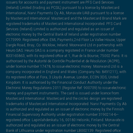
issuers for accounts and payment instrument are PFS Card Services
(Ireland) Limited (trading as PCSIL) pursuant to a license by Mastercard
International, Narvi Payments Oy Ab, Monavate UAB pursuant to a license
by Mastercard International. Mastercard and the Mastercard Brand Mark are
registered trademarks of Mastercard International Incorporated. PFS Card
Services (Ireland) Limited is authorized and regulated as an issuer of
electronic money by the Central Bank of Ireland under registration number
C175999. Registered office: EML Payments,2nd Floor La Vallee House, Upper
Dargle Road, Bray, Co. Wicklow, Ireland. Moorwand Ltd in partnership with
Heuro SAS. Heuro SAS is a company registered in France under number
833165863, with its registered office at 1, Rue de la Bourse, 75002 Paris. It is
authorised by the Autorité de Contrôle Prudentiel et de Résolution (ACPR),
under licence number 17478, to issue electronic money. Moorwand Ltd is a
company incorporated in England and Wales (Company No. 8491211), with
its registered office at Fora, 3 Lloyds Avenue, London, EC3N 3DS, United
Kingdom. It is authorised by the Financial Conduct Authority under the
Electronic Money Regulations 2011 (Register Ref: 900709) to issue electronic
money and payment instruments. The card is issued under licence from
Mastercard International. Mastercard and the circles design are registered
trademarks of Mastercard International Incorporated. Narvi Payments Oy Ab
is authorized and regulated as an issuer of electronic money by the Finnish
Financial Supervisory Authority under registration number 3190214-6—
registered office: Lapinlahdenkatu 16, 00180 Helsinki, Finland. Monavate is
authorized and regulated as an issuer of electronic money by the Central
Bank of Lithuania under registration number LB002139. Registered office: