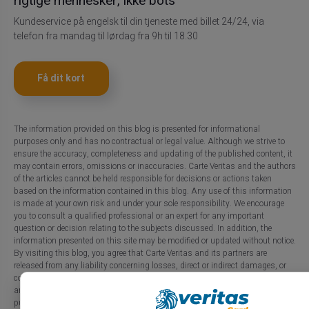
rigtige mennesker, ikke bots
Kundeservice på engelsk til din tjeneste med billet 24/24, via
telefon fra mandag til lørdag fra 9h til 18.30
Få dit kort
The information provided on this blog is presented for informational
purposes only and has no contractual or legal value. Although we strive to
ensure the accuracy, completeness and updating of the published content, it
may contain errors, omissions or inaccuracies. Carte Veritas and the authors
of the articles cannot be held responsible for decisions or actions taken
based on the information contained in this blog. Any use of this information
is made at your own risk and under your sole responsibility. We encourage
you to consult a qualified professional or an expert for any important
question or decision relating to the subjects discussed. In addition, the
information presented on this site may be modified or updated without notice.
By visiting this blog, you agree that Carte Veritas and its partners are
released from any liability concerning losses, direct or indirect damages, or
consequences arising from the use of the contents of this site, whether they
are linked to errors, omissions or the interpretation of the information
published.