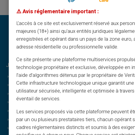
⚠️ Avis réglementaire important :
L'accès à ce site est exclusivement réservé aux perso
majeures (18+) ainsi qu'aux entités juridiques légaleme
enregistrées et opérant dans un pays de la zone euro,
adresse résidentielle ou professionnelle valide.
Ce site présente une plateforme multiservices propuls
Juridiske oplysninger & vilkår
technologie propriétaire et exclusive, développée en i
l’aide d’algorithmes détenus par le propriétaire de Veri
Generelle vilkår
Cette infrastructure technologique unique garantit un
Juridisk meddelelse
utilisateur sécurisée, intelligente et optimisée à travers
Privatlivspolitik
éventail de services.
Brugsbetingelser
Les services proposés via cette plateforme peuvent êtr
Cookiepolitik
par un ou plusieurs prestataires tiers, chacun opérant
FAQ
cadres réglementaires distincts et soumis à des exige
Vejledninger