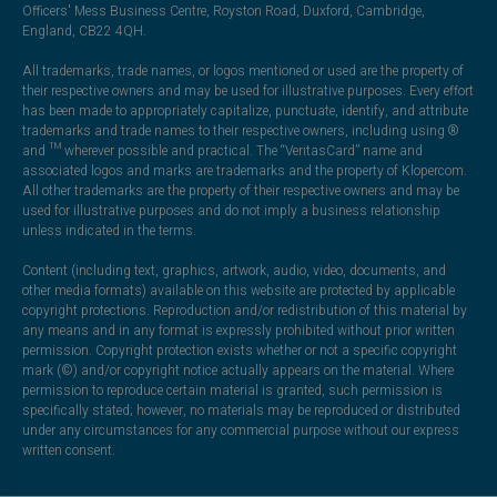
Officers' Mess Business Centre, Royston Road, Duxford, Cambridge,
England, CB22 4QH.
All trademarks, trade names, or logos mentioned or used are the property of
their respective owners and may be used for illustrative purposes. Every effort
has been made to appropriately capitalize, punctuate, identify, and attribute
trademarks and trade names to their respective owners, including using ®
and ™ wherever possible and practical. The “VeritasCard” name and
associated logos and marks are trademarks and the property of Klopercom.
All other trademarks are the property of their respective owners and may be
used for illustrative purposes and do not imply a business relationship
unless indicated in the terms.
Content (including text, graphics, artwork, audio, video, documents, and
other media formats) available on this website are protected by applicable
copyright protections. Reproduction and/or redistribution of this material by
any means and in any format is expressly prohibited without prior written
permission. Copyright protection exists whether or not a specific copyright
mark (©) and/or copyright notice actually appears on the material. Where
permission to reproduce certain material is granted, such permission is
specifically stated; however, no materials may be reproduced or distributed
under any circumstances for any commercial purpose without our express
written consent.