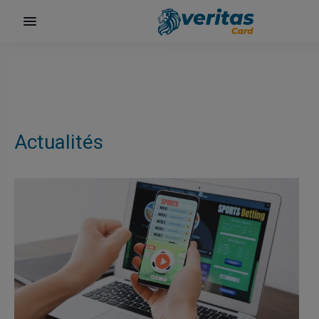
Actualités