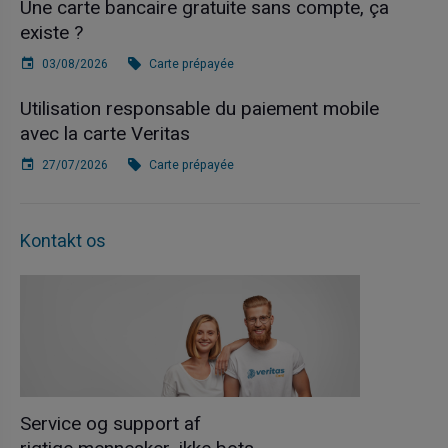
Une carte bancaire gratuite sans compte, ça
existe ?
03/08/2026
Carte prépayée
Utilisation responsable du paiement mobile
avec la carte Veritas
27/07/2026
Carte prépayée
Kontakt os
Service og support af