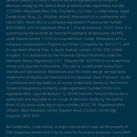
Services (Ireland) Limited is authorized and regulated as an issuer of
electronic money by the Central Bank of Ireland under registration number
C175999. Registered office: EML Payments,2nd Floor La Vallee House, Upper
Dargle Road, Bray, Co. Wicklow, Ireland. Moorwand Ltd in partnership with
Heuro SAS. Heuro SAS is a company registered in France under number
833165863, with its registered office at 1, Rue de la Bourse, 75002 Paris. It is
authorised by the Autorité de Contrôle Prudentiel et de Résolution (ACPR),
under licence number 17478, to issue electronic money. Moorwand Ltd is a
company incorporated in England and Wales (Company No. 8491211), with
its registered office at Fora, 3 Lloyds Avenue, London, EC3N 3DS, United
Kingdom. It is authorised by the Financial Conduct Authority under the
Electronic Money Regulations 2011 (Register Ref: 900709) to issue electronic
money and payment instruments. The card is issued under licence from
Mastercard International. Mastercard and the circles design are registered
trademarks of Mastercard International Incorporated. Narvi Payments Oy Ab
is authorized and regulated as an issuer of electronic money by the Finnish
Financial Supervisory Authority under registration number 3190214-6—
registered office: Lapinlahdenkatu 16, 00180 Helsinki, Finland. Monavate is
authorized and regulated as an issuer of electronic money by the Central
Bank of Lithuania under registration number LB002139. Registered office:
Officers' Mess Business Centre, Royston Road, Duxford, Cambridge,
England, CB22 4QH.
All trademarks, trade names, or logos mentioned or used are the property of
their respective owners and may be used for illustrative purposes. Every effort