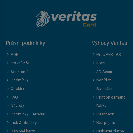
Právní podmínky
Výhody Veritas
VOP
Proč VERITAS
Právní info
IBAN
Soukromí
3D Secure
Podmínky
Nabídky
Cookies
Speciální
FAQ
Print on demand
Návody
Dárky
Podmínky – referral
Cashback
Tisk & obrázky
Bez příjmu
Dárkové karty
Diskrétní platby