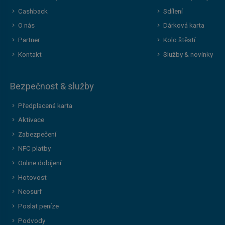
Cashback
Sdílení
O nás
Dárková karta
Partner
Kolo štěstí
Kontakt
Služby & novinky
Bezpečnost & služby
Předplacená karta
Aktivace
Zabezpečení
NFC platby
Online dobíjení
Hotovost
Neosurf
Poslat peníze
Podvody