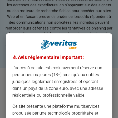
les adresses des expéditeurs, en s’appuyant sur des signets
ou des moteurs de recherche fiables pour accéder aux sites
Web et en faisant preuve de prudence lorsqu’ils répondent à
des communications non sollicitées, les individus peuvent
renforcer leurs défenses contre les tentatives de phishing par
clonage. Il est essentiel de maintenir une bonne hygiène des
mots de passe et de s’abstenir de partager excessivement
des informations personnelles sur les plateformes de médias
sociaux pour se prémunir contre les cybermenaces.
⚠️ Avis réglementaire important :
L'accès à ce site est exclusivement réservé aux
personnes majeures (18+) ainsi qu'aux entités
juridiques légalement enregistrées et opérant
Une bonne pratique consiste à
dans un pays de la zone euro, avec une adresse
commencer par cette checklist
résidentielle ou professionnelle valide.
avant de cliquer sur le lien suspect :
Ce site présente une plateforme multiservices
propulsée par une technologie propriétaire et