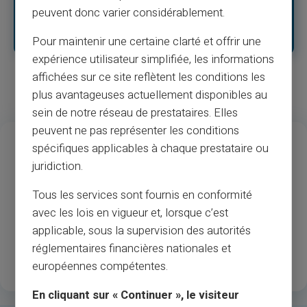
peuvent donc varier considérablement.
faisant preuve de prudence dans les interactions en ligne, les
individus peuvent atténuer les risques posés par ces menaces
insidieuses pour la cybersécurité.
Pour maintenir une certaine clarté et offrir une
expérience utilisateur simplifiée, les informations
affichées sur ce site reflètent les conditions les
plus avantageuses actuellement disponibles au
sein de notre réseau de prestataires. Elles
peuvent ne pas représenter les conditions
13
37
M
spécifiques applicables à chaque prestataire ou
Roky zkušeností
Akceptace obchodníků a
juridiction.
bankomatů
Tous les services sont fournis en conformité
avec les lois en vigueur et, lorsque c’est
1
.3M
35
applicable, sous la supervision des autorités
Šťastní registrovaní
Země jsou k dispozici
réglementaires financières nationales et
zákazníci
européennes compétentes.
En cliquant sur « Continuer », le visiteur