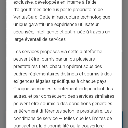
Ajoutez votre site Web préféré à vos favoris :
exclusive, développée en interne à l’aide
vous devez vous assurer que vous êtes sur un
d’algorithmes détenus par le propriétaire de
site Web légitime, en particulier lorsque vous
VeritasCard. Cette infrastructure technologique
utilisez vos informations d’identification pour
unique garantit une expérience utilisateur
vous connecter et effectuer des actions
sécurisée, intelligente et optimisée à travers un
sensibles telles que des transferts d’argent.
large éventail de services.
C’est très simple : ajoutez le site Web
Veritascard à vos favoris et utilisez ce signet à la
Les services proposés via cette plateforme
place des liens que vous pourriez recevoir.
peuvent être fournis par un ou plusieurs
prestataires tiers, chacun opérant sous des
cadres réglementaires distincts et soumis à des
exigences légales spécifiques à chaque pays.
Chaque service est strictement indépendant des
autres, et par conséquent, des services similaires
peuvent être soumis à des conditions générales
entièrement différentes selon le prestataire. Les
conditions de service — telles que les limites de
Veritas Card recommande une sensibilisation accrue et des mesures
proactives pour lutter contre la prolifération des sites Web clonés et des
transaction, la disponibilité ou la couverture —
escroqueries par phishing par clonage. En restant informés et en